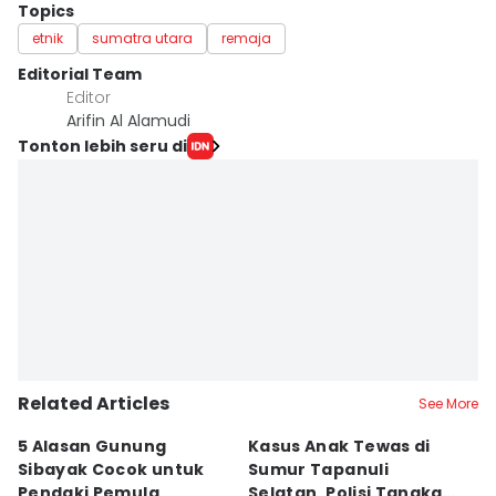
Topics
etnik
sumatra utara
remaja
Editorial Team
Editor
Arifin Al Alamudi
Tonton lebih seru di
Related Articles
See More
5 Alasan Gunung
Kasus Anak Tewas di
5
Sibayak Cocok untuk
Sumur Tapanuli
W
Pendaki Pemula
Selatan, Polisi Tangkap
M