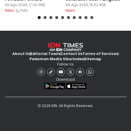
08 Agu 2026, 17:00 WIB
MH
08 Agu 2026, 15:52 WIB
M
08
Polls
News
News
Ne
About Us
Editorial Team
Contact Us
Terms of Services
Pedoman Media Siber
Index
Sitemap
Follow Us
Download
© 2026 IDN. All Rights Reserved.