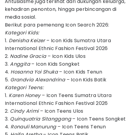
Antusiasme juga terlihat dari dukungan keluarga,
kehadiran penonton, hingga perbincangan di
media sosial.
Berikut para pemenang Icon Search 2026:
Kategori Kids:
1.
Denisha Keizer
– Icon Kids Sumatra Utara
International Ethnic Fashion Festival 2026
2.
Nadine Gracia
– Icon Kids Ulos
3.
Anggita
– Icon Kids Songket
4.
Hosanna Yoi Shuka
– Icon Kids Tenun
5.
Grandvia Alexandrina
– Icon Kids Batik
Kategori Teens:
1.
Karen Honey
– Icon Teens Sumatra Utara
International Ethnic Fashion Festival 2026
2.
Cindy Arimi
– Icon Teens Ulos
3.
Quinquatria Sitanggang
– Icon Teens Songket
4.
Ronauli Manurung
– Icon Teens Tenun
5.
Haifa Aretha
– Icon Teens Batik