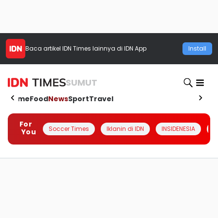
Baca artikel
IDN Times
lainnya di IDN App
Install
SUMUT
Home
Food
News
Sport
Travel
For
Soccer Times
Iklanin di IDN
INSIDENESIA
#
You