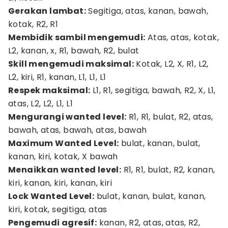
Gerakan lambat:
Segitiga, atas, kanan, bawah,
kotak, R2, R1
Membidik sambil mengemudi:
Atas, atas, kotak,
L2, kanan, x, R1, bawah, R2, bulat
Skill mengemudi maksimal:
Kotak, L2, X, R1, L2,
L2, kiri, R1, kanan, L1, L1, L1
Respek maksimal:
L1, R1, segitiga, bawah, R2, X, L1,
atas, L2, L2, L1, L1
Mengurangi wanted level:
R1, R1, bulat, R2, atas,
bawah, atas, bawah, atas, bawah
Maximum Wanted Level:
bulat, kanan, bulat,
kanan, kiri, kotak, X bawah
Menaikkan wanted level:
R1, R1, bulat, R2, kanan,
kiri, kanan, kiri, kanan, kiri
Lock Wanted Level:
bulat, kanan, bulat, kanan,
kiri, kotak, segitiga, atas
Pengemudi agresif:
kanan, R2, atas, atas, R2,