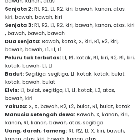
bawah, kanan, atas
Senjata 2:
R1, R2, L1, R2, kiri, bawah, kanan, atas,
kiri, bawah, bawah, kiri
Senjata 3:
R1, R2, L1, R2, kiri, bawah, kanan, atas, kiri
, bawah, bawah, bawah
Dua senjata:
Bawah, kotak, X, kiri, R1, R2, kiri,
bawah, bawah, L1, L1, L1
Peluru tak terbatas:
L1, R1, kotak, R1, kiri, R2, R1, kiri,
kotak, bawah, L1, L1
Badut:
Segitiga, segitiga, L1, kotak, kotak, bulat,
kotak, bawah, bulat
Elvis:
L1, bulat, segitiga, L1, L1, kotak, L2, atas,
bawah, kiri
Yakuza:
X, X, bawah, R2, L2, bulat, R1, bulat, kotak
Manusia setengah dewa:
Bawah, X, kanan, kiri,
kanan, R1, kanan, bawah, atas, segitiga
Uang, darah, tameng:
R1, R2, L1, X, kiri, bawah,
kanan, atas, kiri, bawah, kanan, atas