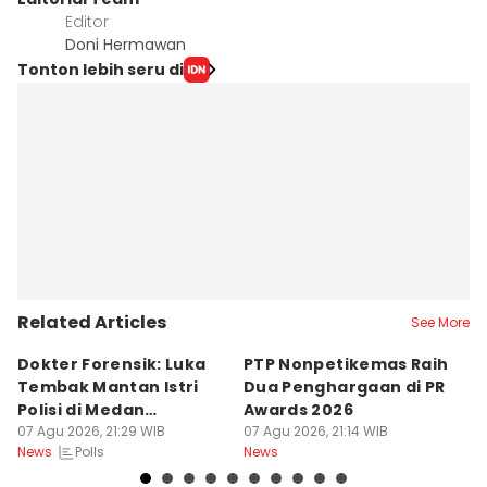
Editor
Doni Hermawan
Tonton lebih seru di
Related Articles
See More
Dokter Forensik: Luka
PTP Nonpetikemas Raih
E
Tembak Mantan Istri
Dua Penghargaan di PR
M
Polisi di Medan
Awards 2026
Sa
Berkarakter Tempel
07 Agu 2026, 21:29 WIB
07 Agu 2026, 21:14 WIB
07
Polls
News
News
Ne