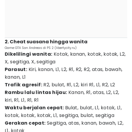
2. Cheat suasana hingga wanita
Game GTA San Andreas di PS 2 (libertycity.ru)
Dikelilingi wanita:
Kotak, kanan, kotak, kotak, L2,
X, segitiga, X, segitiga
Parasut:
Kiri, kanan, L1, L2, R1, R2, R2, atas, bawah,
kanan, L1
Trafik agresif:
R2, bulat, R1, L2, kiri R1, L1, R2, L2
Rambu lalu lintas hijau:
Kanan, R1, atas, L2, L2,
kiri, R1, L1, R1, R1
Waktu berjalan cepat:
Bulat, bulat, L1, kotak, L1,
kotak, kotak, kotak, L1, segitiga, bulat, segitiga
Gerakan cepat:
Segitiga, atas, kanan, bawah, L2,
L1, kotak