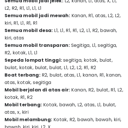
Semua mobil jadi jelek:
L2, kanan, L1, atas, X, L1,
L2, R2, R1, L1, L1, L1
Semua mobil jadi mewah:
Kanan, R1, atas, L2, L2,
kiri, R1, L1, R1, R1
Semua mobil desa:
L1, L1, R1, R1, L2, L1, R2, bawah,
kiri, atas
Semua mobil transparan:
Segitiga, L1, segitiga,
R2, kotak, L1, L1
Sepeda lompat tinggi:
segitiga, kotak, bulat,
bulat, kotak, bulat, bulat, L1, L2, L2, R1, R2
Boat terbang:
R2, bulat, atas, L1, kanan, R1, kanan,
atas, kotak, segitiga
Mobil berjalan di atas air:
Kanan, R2, bulat, R1, L2,
kotak, R1, R2
Mobil terbang:
Kotak, bawah, L2, atas, L1, bulat,
atas, x, kiri
Mobil melambung:
Kotak, R2, bawah, bawah, kiri,
bawah, kiri, kiri, L2, X