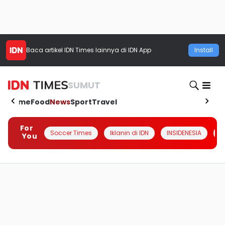
Baca artikel
IDN Times
lainnya di IDN App
Install
SUMUT
Home
Food
News
Sport
Travel
For
Soccer Times
Iklanin di IDN
INSIDENESIA
#
You