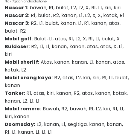
flickr/giochiandroidiphone
Nascar 1:
bawah, R1, bulat, L2, L2, X, R1, L1, kiri, kiri
Nascar 2:
R1, bulat, R2, kanan, L1, L2, X, X, kotak, R1
Nascar 3:
R2, L1, bulat, kanan, L1, R1, kanan, atas,
bulat, R2
Mobil golf:
Bulat, L1, atas, R1, L2, X, R1, L1, bulat, X
Buldoser:
R2, L1, L1, kanan, kanan, atas, atas, X, L1,
kiri
Mobil sheriff:
Atas, kanan, kanan, L1, kanan, atas,
kotak, L2
Mobil orang kaya:
R2, atas, L2, kiri, kiri, R1, L1, bulat,
kanan
Tanker:
R1, atas, kiri, kanan, R2, atas, kanan, kotak,
kanan, L2, L1, L1
Mobil romero:
Bawah, R2, bawah, R1, L2, kiri, R1, L1,
kiri, kanan
Doomsday:
L2, kanan, L1, segitiga, kanan, kanan,
R1, L1, kanan, L1, L1, L1