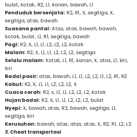
bulat, kotak, R2, L1, kanan, bawah, L1
Penduduk bersenjata:
R2, R1, X, segitiga, X,
segitiga, atas, bawah
Suasana pantai:
Atas, atas, bawah, bawah,
kotak, bulat, L1, R1, segitiga, bawah
Pagi:
R2, X, L1, L1, L2, L2, L2, kotak
Malam:
R2, X, L1, L1, L2, L2, L2, segitiga
Selalu malam:
Kotak, L1, R1, kanan, X, atas, L1, kiri,
kiri
Badai pasir:
atas, bawah, L1, L1, L2, L2, L1, L2, R1, R2
Kabut:
R2, X, L1, L1, L2, L2, L2, X
Cuaca cerah:
R2, x, L1, L1, L2, L2, L2, kotak
Hujan badai:
R2, X, L1, L1, L2, L2, L2, bulat
Nyepi:
X, bawah, atas, R2, bawah, segitiga, L1,
segitiga, kiri
Kerusuhan:
bawah, atas, atas, atas, X, R2, R1, L2, L2
3. Cheat transportasi