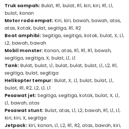
Truk sampah:
Bulat, R1, bulat, R1, kiri, kiri, R1, L1,
bulat, kanan
Motor roda empat:
Kiri, kiri, bawah, bawah, atas,
atas, kotak, bulat, segitiga, R1, R2
Boat amphibi:
Segitiga, segitiga, kotak, bulat, X, L1,
L2, bawah, bawah
Mobil monster:
Kanan, atas, R1, R1, R1, bawah,
segitiga, segitiga, X, bulat, L1, L1
Tank:
Bulat, bulat, L1, bulat, bulat, bulat, L1, L2, R1,
segitiga, bulat, segitiga
Helikopter tempur:
Bulat, X, L1, bulat, bulat, L1,
bulat, R1, R2, L2, L1, L1
Pesawat jet:
Segitiga, segitiga, kotak, bulat, X, L1,
L1, bawah, atas
Pesawat stunt:
Bulat, atas, L1, L2, bawah, R1, L1, L1,
kiri, kiri, X, segitiga
Jetpack:
kiri, kanan, L1, L2, R1, R2, atas, bawah, kiri,