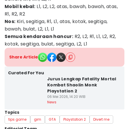
Mobil kebal:
L1, L2, L2, atas, bawah, bawah, atas,
R1, R2, R2
Nos:
Kiri, segitiga, R1, L1, atas, kotak, segitiga,
bawah, bulat, L2, L1, L1
Semua kendaraan hancur:
R2, L2, R1, L1, L2, R2,
kotak, segitiga, bulat, segitiga, L2, L1
Share Article
Curated For You
Jurus Lengkap Fatality Mortal
Kombat Shaolin Monk
Playstation 2
06 Mei 2026, 14:20 WIB
News
Topics
tips game
gim
GTA
Playstation 2
Divert me
Editorial Team