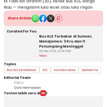
M. Fadli bin Ibrahim (30), kenek Bus ALS, warga
Riau — mengalami luka lecet atau luka ringan.
Share Article
Curated For You
Bus ALS Terbakar di Sumsel,
Manajemen: 3 Kru dan 11
Penumpang Meninggal
06 Mei 2026, 20:18 WIB
News
Topics
Bus ALS Kecelakaan
ALS
sumatra utara
Update me
Editorial Team
Editor
Doni Hermawan
Tonton lebih seru di