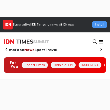
Baca artikel
IDN Times
lainnya di IDN App
Install
SUMUT
Home
Food
News
Sport
Travel
For
Soccer Times
Iklanin di IDN
INSIDENESIA
#
You