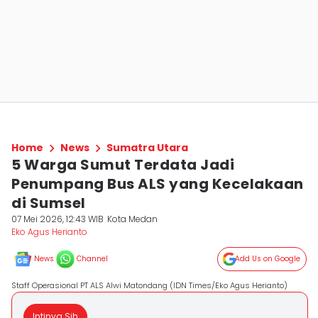
Home
News
Sumatra Utara
5 Warga Sumut Terdata Jadi
Penumpang Bus ALS yang Kecelakaan
di Sumsel
07 Mei 2026, 12:43 WIB
Kota Medan
Eko Agus Herianto
News
Channel
Add Us on Google
Staff Operasional PT ALS Alwi Matondang (IDN Times/Eko Agus Herianto)
Intinya Sih