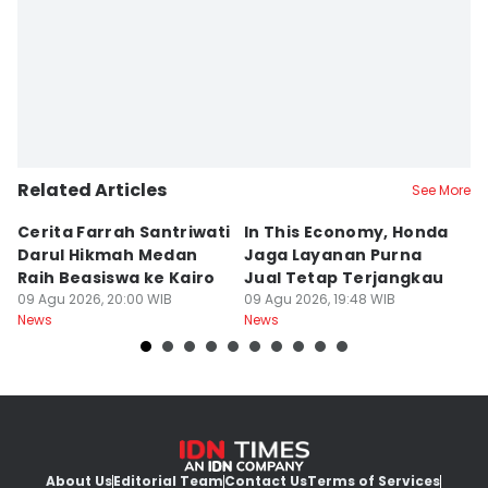
Related Articles
See More
Cerita Farrah Santriwati
In This Economy, Honda
T
Darul Hikmah Medan
Jaga Layanan Purna
K
Raih Beasiswa ke Kairo
Jual Tetap Terjangkau
T
09 Agu 2026, 20:00 WIB
09 Agu 2026, 19:48 WIB
Pe
09
News
News
Ne
About Us
Editorial Team
Contact Us
Terms of Services