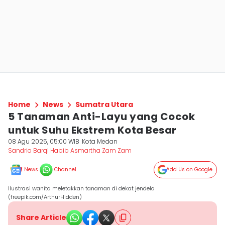
Home
News
Sumatra Utara
5 Tanaman Anti-Layu yang Cocok
untuk Suhu Ekstrem Kota Besar
08 Agu 2025, 05:00 WIB
Kota Medan
Sandria Barqi Habib Asmartha Zam Zam
News
Channel
Add Us on Google
Ilustrasi wanita meletakkan tanaman di dekat jendela
(freepik.com/ArthurHidden)
Share Article