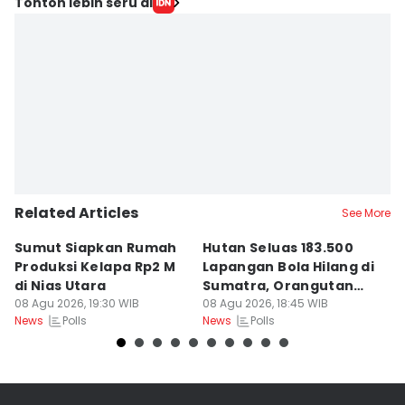
Tonton lebih seru di
Related Articles
See More
Sumut Siapkan Rumah
Hutan Seluas 183.500
5
Produksi Kelapa Rp2 M
Lapangan Bola Hilang di
S
di Nias Utara
Sumatra, Orangutan
P
08 Agu 2026, 19:30 WIB
Tertekan
08 Agu 2026, 18:45 WIB
08
Polls
Polls
News
News
Ne