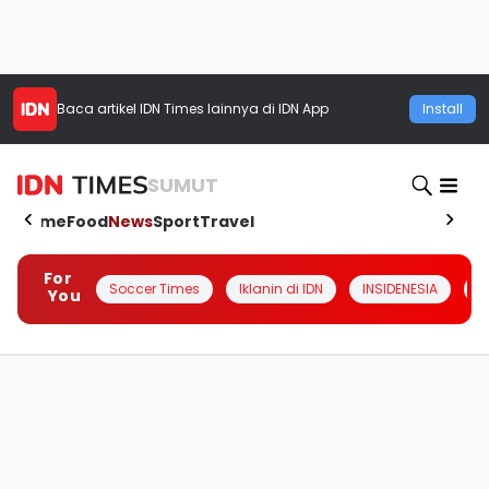
Baca artikel
IDN Times
lainnya di IDN App
Install
SUMUT
Home
Food
News
Sport
Travel
For
Soccer Times
Iklanin di IDN
INSIDENESIA
#
You