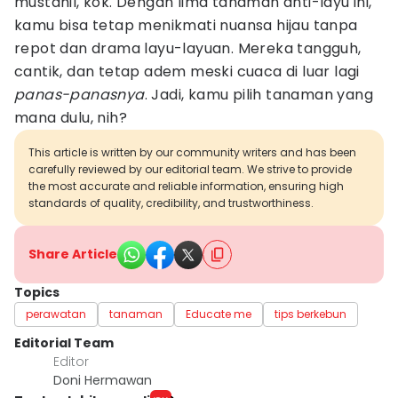
mustahil, kok. Dengan lima tanaman anti-layu ini,
kamu bisa tetap menikmati nuansa hijau tanpa
repot dan drama layu-layuan. Mereka tangguh,
cantik, dan tetap adem meski cuaca di luar lagi
panas-panasnya
. Jadi, kamu pilih tanaman yang
mana dulu, nih?
This article is written by our community writers and has been
carefully reviewed by our editorial team. We strive to provide
the most accurate and reliable information, ensuring high
standards of quality, credibility, and trustworthiness.
Share Article
Topics
perawatan
tanaman
Educate me
tips berkebun
Editorial Team
Editor
Doni Hermawan