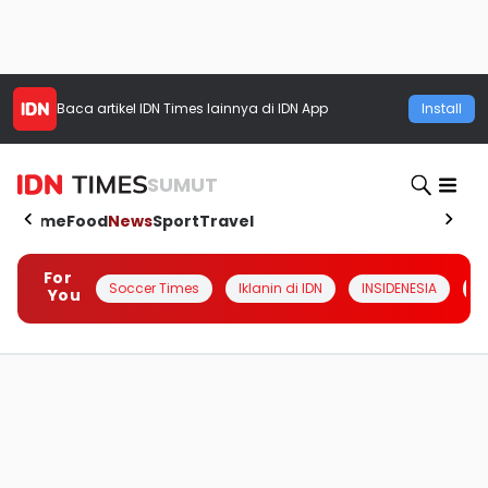
Baca artikel
IDN Times
lainnya di IDN App
Install
SUMUT
Home
Food
News
Sport
Travel
For
Soccer Times
Iklanin di IDN
INSIDENESIA
#
You