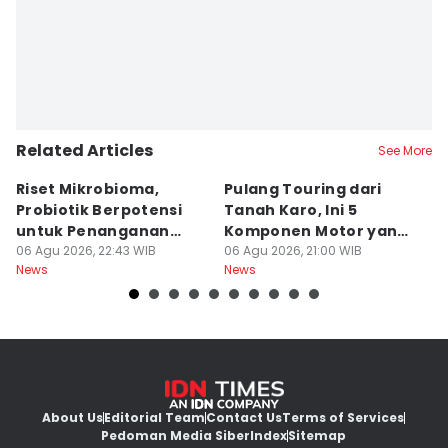
Related Articles
See More
Riset Mikrobioma,
Pulang Touring dari
M
Probiotik Berpotensi
Tanah Karo, Ini 5
W
untuk Penanganan
Komponen Motor yang
T
Jerawat
06 Agu 2026, 22:43 WIB
Wajib Dicek
06 Agu 2026, 21:00 WIB
K
06
News
News
Ne
About Us
Editorial Team
Contact Us
Terms of Services
Pedoman Media Siber
Index
Sitemap