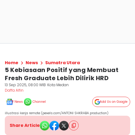
Home
News
Sumatra Utara
5 Kebiasaan Positif yang Membuat
Fresh Graduate Lebih Dilirik HRD
13 Sep 2025, 08:00 WIB
Kota Medan
Daffa Alfin
News
Channel
Add Us on Google
illustrasi kerja remote (pexels.com/ANTONI SHKRABA production)
Share Article