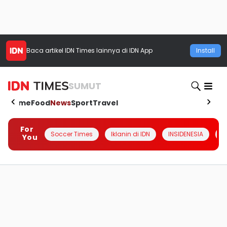
Baca artikel
IDN Times
lainnya di IDN App
Install
SUMUT
Home
Food
News
Sport
Travel
For
Soccer Times
Iklanin di IDN
INSIDENESIA
#
You