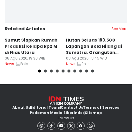
Related Articles
See More
Sumut Siapkan Rumah
Hutan Seluas 183.500
5
Produksi Kelapa Rp2 M
Lapangan Bola Hilang di
S
di Nias Utara
Sumatra, Orangutan
P
08 Agu 2026, 19:30 WIB
Tertekan
08 Agu 2026, 18:45 WIB
08
Polls
Polls
News
News
Ne
About Us
Editorial Team
Contact Us
Terms of Services
Pedoman Media Siber
Index
Sitemap
Follow Us