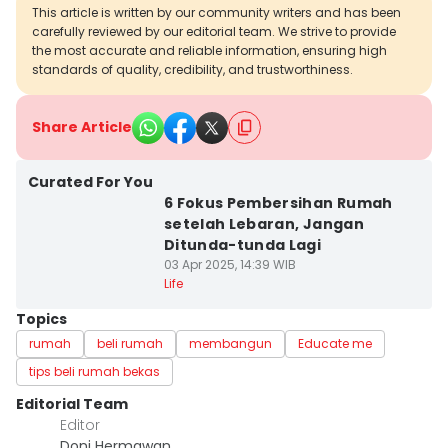
This article is written by our community writers and has been
carefully reviewed by our editorial team. We strive to provide
the most accurate and reliable information, ensuring high
standards of quality, credibility, and trustworthiness.
Share Article
Curated For You
6 Fokus Pembersihan Rumah
setelah Lebaran, Jangan
Ditunda-tunda Lagi
03 Apr 2025, 14:39 WIB
Life
Topics
rumah
beli rumah
membangun
Educate me
tips beli rumah bekas
Editorial Team
Editor
Doni Hermawan