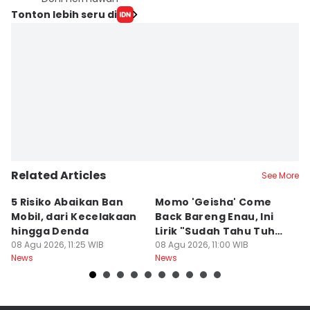
Tonton lebih seru di
Related Articles
See More
5 Risiko Abaikan Ban
Momo 'Geisha' Come
I
Mobil, dari Kecelakaan
Back Bareng Enau, Ini
K
hingga Denda
Lirik "Sudah Tahu Tuhan
P
08 Agu 2026, 11:25 WIB
Kita Berbeda"
08 Agu 2026, 11:00 WIB
P
08
News
News
Ne