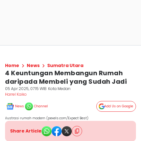
Home
News
Sumatra Utara
4 Keuntungan Membangun Rumah
daripada Membeli yang Sudah Jadi
05 Apr 2025, 07:15 WIB
Kota Medan
Harrel Kaiko
News
Channel
Add Us on Google
ilustrasi rumah modern (pexels.com/Expect Best)
Share Article