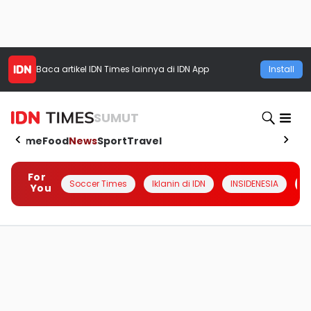
Baca artikel
IDN Times
lainnya di IDN App
Install
SUMUT
Home
Food
News
Sport
Travel
For
Soccer Times
Iklanin di IDN
INSIDENESIA
#
You