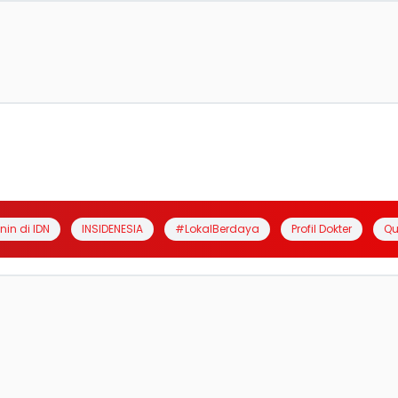
anin di IDN
INSIDENESIA
#LokalBerdaya
Profil Dokter
Qu