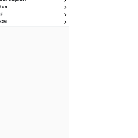
tus
FF
026