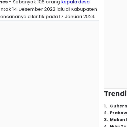
imes
- Sebanyak 106 orang
kepala desa
erentak 14 Desember 2022 lalu di Kabupaten
rencananya dilantik pada 17 Januari 2023.
Trendi
1
.
Gubern
2
.
Prabow
3
.
Makan B
4
.
Nilai T