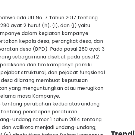
)
bahwa ada UU No. 7 Tahun 2017 tentang
0 ayat 2 huruf (h), (i), dan (j) yaitu
kampanye dalam kegiatan kampanye
ertakan kepala desa, perangkat desa, dan
ratan desa (BPD). Pada pasal 280 ayat 3
rang sebagaimana disebut pada pasal 2
i pelaksana dan tim kampanye pemilu.
 pejabat struktural, dan pejabat fungsional
la desa dilarang membuat keputusan
kan yang menguntungkan atau merugikan
u selama masa Kampanye.
6 tentang perubahan kedua atas undang
5 tentang penetapan peraturan
ang-Undang nomor 1 tahun 2014 tentang
i, dan walikota menjadi undang-undang;
Trend