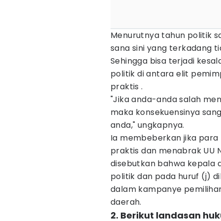
Menurutnya tahun politik 
sana sini yang terkadang t
Sehingga bisa terjadi kes
politik di antara elit pemi
praktis .
"Jika anda-anda salah mene
maka konsekuensinya sanga
anda," ungkapnya.
Ia membeberkan jika para k
praktis dan menabrak UU No
disebutkan bahwa kepala d
politik dan pada huruf (j) d
dalam kampanye pemilihan
daerah.
2. Berikut landasan h