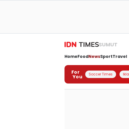
SUMUT
Home
Food
News
Sport
Travel
For
Soccer Times
Ikl
You