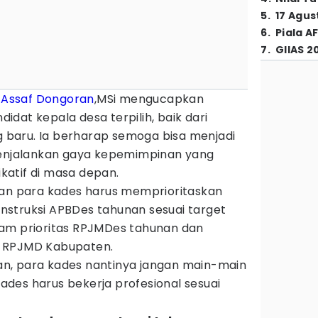
5
.
17 Agus
6
.
Piala A
7
.
GIIAS 2
 Assaf Dongoran
,MSi mengucapkan
dat kepala desa terpilih, baik dari
baru. Ia berharap semoga bisa menjadi
jalankan gaya kepemimpinan yang
ikatif di masa depan.
kan para kades harus memprioritaskan
struksi APBDes tahunan sesuai target
lam prioritas RPJMDes tahunan dan
n RPJMD Kabupaten.
n, para kades nantinya jangan main-main
 kades harus bekerja profesional sesuai