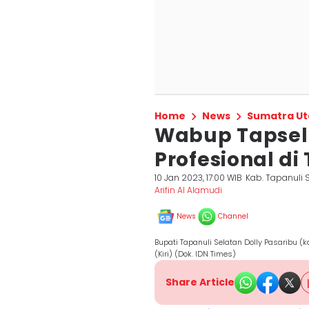
Home
News
Sumatra Ut
Wabup Tapsel
Profesional di
10 Jan 2023, 17:00 WIB
Kab. Tapanuli 
Arifin Al Alamudi
News
Channel
Bupati Tapanuli Selatan Dolly Pasaribu (
(Kiri) (Dok. IDN Times)
Share Article