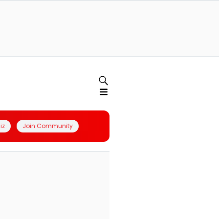
iz
Join Community