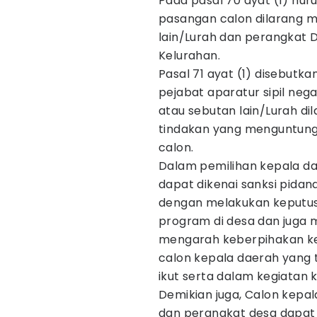
Pada pasal 70 ayat (1) hu
pasangan calon dilarang m
lain/Lurah dan perangkat 
Kelurahan.
Pasal 71 ayat (1) disebutk
pejabat aparatur sipil neg
atau sebutan lain/Lurah d
tindakan yang menguntung
calon.
Dalam pemilihan kepala da
dapat dikenai sanksi pidan
dengan melakukan keputusa
program di desa dan juga 
mengarah keberpihakan ke
calon kepala daerah yang t
ikut serta dalam kegiatan
Demikian juga, Calon kepa
dan perangkat desa dapat 