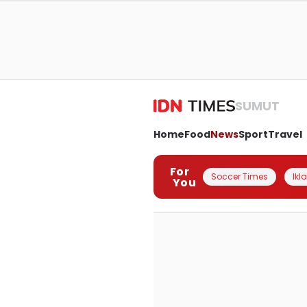
SUMUT
Home
Food
News
Sport
Travel
For
Soccer Times
Ikl
You