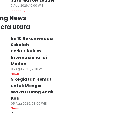
Satu Market Leader
7 Aug 2026, 10:00 WIB
Economy
ing News
era Utara
Ini 10 Rekomendasi
Sekolah
Berkurikulum
Internasional di
Medan
05 Agu 2026, 21:18 WIB
News
5 Kegiatan Hemat
untuk Mengisi
Waktu Luang Anak
Kos
05 Agu 2026, 08:00 WIB
News
ew Honda Vario
Sumut Buka
Kanwil Imigrasi