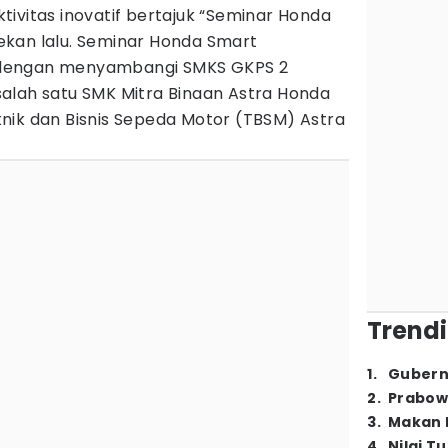
ivitas inovatif bertajuk “Seminar Honda
kan lalu. Seminar Honda Smart
ar dengan menyambangi SMKS GKPS 2
alah satu SMK Mitra Binaan Astra Honda
nik dan Bisnis Sepeda Motor (TBSM) Astra
Trendi
1
.
Gubern
2
.
Prabow
3
.
Makan B
4
.
Nilai T