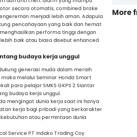
em dan anti theft alarm yang mampu
tor secara otomatis, combined brake
More 
ngereman menjadi lebih aman. Adapula
kung pencahayaan yang baik dan hemat
g menghasilkan performa tinggi dengan
 lebih baik atau biasa disebut enhanced
entang budaya kerja unggul
dukung generasi muda dalam meraih
, maka melalui Seminar Honda Smart
li para pelajar SMKS GKPS 2 Siantar
ng budaya kerja unggul.
da mengingat dunia kerja saat ini hanya
an kerja bagi pribadi yang berkarakter
 kebutuhan atau permintaan dunia
nical Service PT Indako Trading Coy