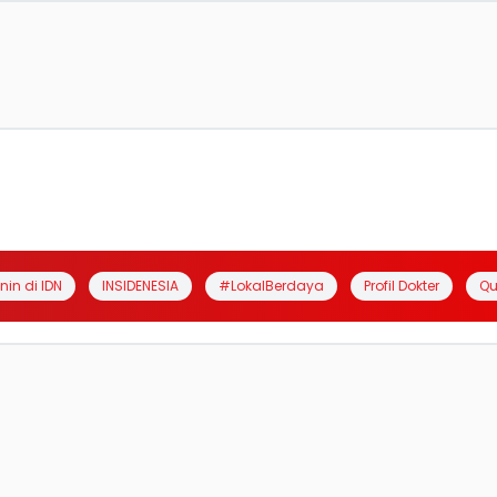
anin di IDN
INSIDENESIA
#LokalBerdaya
Profil Dokter
Qu