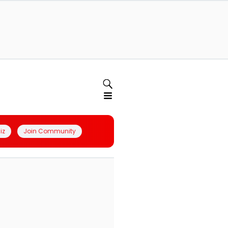
iz
Join Community