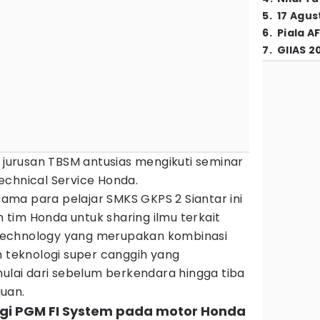
5
.
17 Agus
6
.
Piala A
7
.
GIIAS 2
 jurusan TBSM antusias mengikuti seminar
echnical Service Honda.
ma para pelajar SMKS GKPS 2 Siantar ini
tim Honda untuk sharing ilmu terkait
Technology yang merupakan kombinasi
n teknologi super canggih yang
ai dari sebelum berkendara hingga tiba
uan.
ogi PGM FI System pada motor Honda