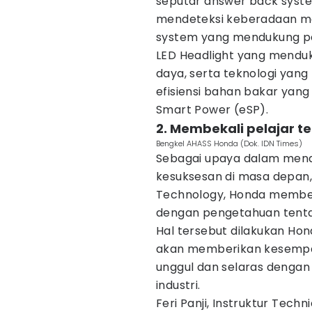
seputar answer back syst
mendeteksi keberadaan mo
system yang mendukung pe
LED Headlight yang mendu
daya, serta teknologi yan
efisiensi bahan bakar yang
Smart Power (eSP).
2. Membekali pelajar t
Bengkel AHASS Honda (Dok. IDN Times)
Sebagai upaya dalam men
kesuksesan di masa depan
Technology, Honda membeka
dengan pengetahuan tenta
Hal tersebut dilakukan Hon
akan memberikan kesempat
unggul dan selaras dengan
industri.
Feri Panji, Instruktur Tech