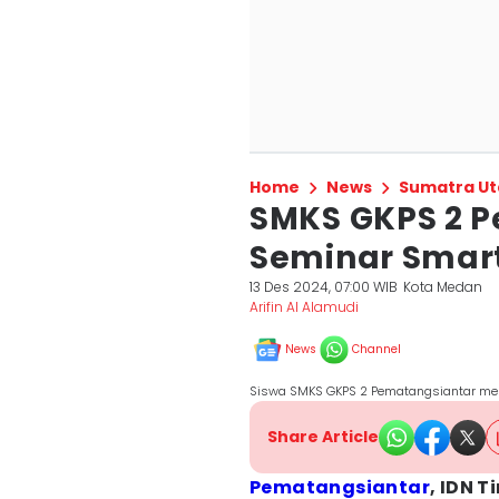
Home
News
Sumatra Ut
SMKS GKPS 2 P
Seminar Smar
13 Des 2024, 07:00 WIB
Kota Medan
Arifin Al Alamudi
News
Channel
Siswa SMKS GKPS 2 Pematangsiantar meng
Share Article
Pematangsiantar
, IDN T