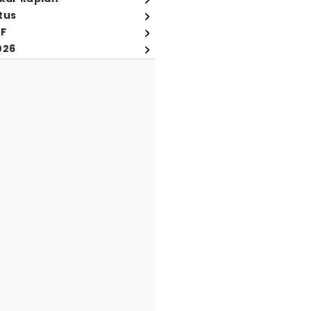
tus
FF
026