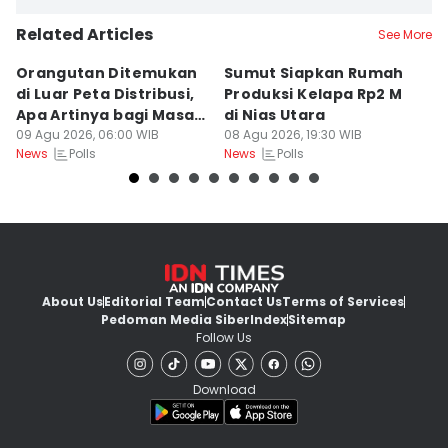
Related Articles
See More
Orangutan Ditemukan
Sumut Siapkan Rumah
H
di Luar Peta Distribusi,
Produksi Kelapa Rp2 M
L
Apa Artinya bagi Masa
di Nias Utara
S
Depan Konservasi?
09 Agu 2026, 06:00 WIB
08 Agu 2026, 19:30 WIB
T
08
Polls
Polls
News
News
Ne
About Us
Editorial Team
Contact Us
Terms of Services
Pedoman Media Siber
Index
Sitemap
Follow Us
Download