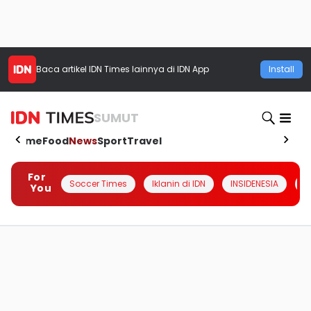
Baca artikel
IDN Times
lainnya di IDN App
Install
SUMUT
Home
Food
News
Sport
Travel
For
Soccer Times
Iklanin di IDN
INSIDENESIA
#
You