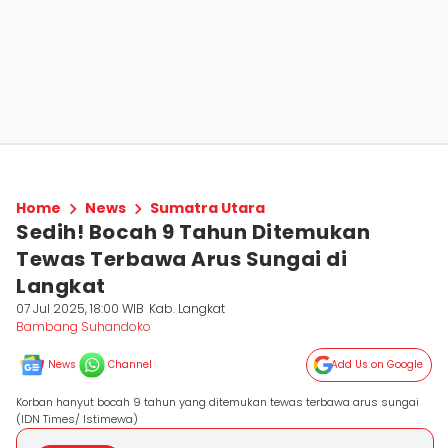
Home
News
Sumatra Utara
Sedih! Bocah 9 Tahun Ditemukan
Tewas Terbawa Arus Sungai di
Langkat
07 Jul 2025, 18:00 WIB
Kab. Langkat
Bambang Suhandoko
News
Channel
Add Us on Google
Korban hanyut bocah 9 tahun yang ditemukan tewas terbawa arus sungai
(IDN Times/ Istimewa)