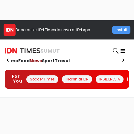
Baca artikel
IDN Times
lainnya di IDN App
Install
SUMUT
Home
Food
News
Sport
Travel
For
Soccer Times
Iklanin di IDN
INSIDENESIA
#
You