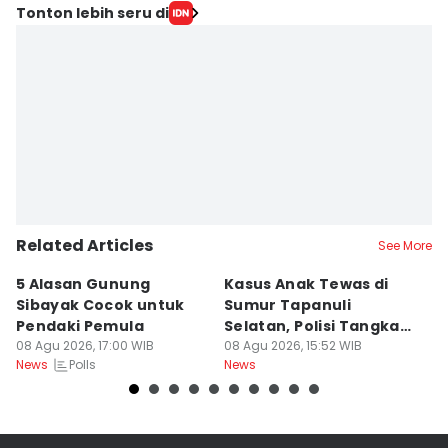
Tonton lebih seru di
Related Articles
See More
5 Alasan Gunung
Kasus Anak Tewas di
5
Sibayak Cocok untuk
Sumur Tapanuli
W
Pendaki Pemula
Selatan, Polisi Tangkap
M
08 Agu 2026, 17:00 WIB
MH
08 Agu 2026, 15:52 WIB
M
08
Polls
News
News
Ne