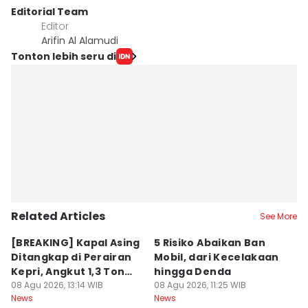
Editorial Team
Editor
Arifin Al Alamudi
Tonton lebih seru di
Related Articles
See More
[BREAKING] Kapal Asing
5 Risiko Abaikan Ban
M
Ditangkap di Perairan
Mobil, dari Kecelakaan
B
Kepri, Angkut 1,3 Ton
hingga Denda
L
Sabu
08 Agu 2026, 13:14 WIB
08 Agu 2026, 11:25 WIB
K
08
News
News
Ne