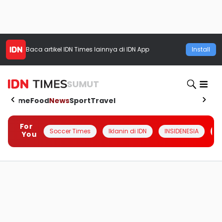
Baca artikel
IDN Times
lainnya di IDN App
Install
SUMUT
Home
Food
News
Sport
Travel
For
Soccer Times
Iklanin di IDN
INSIDENESIA
#
You