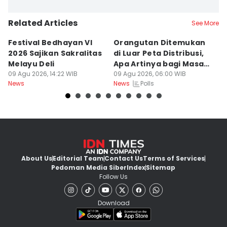
Related Articles
See More
Festival Bedhayan VI
Orangutan Ditemukan
S
2026 Sajikan Sakralitas
di Luar Peta Distribusi,
P
Melayu Deli
Apa Artinya bagi Masa
di
09 Agu 2026, 14:22 WIB
Depan Konservasi?
09 Agu 2026, 06:00 WIB
08
Polls
News
News
Ne
About Us
Editorial Team
Contact Us
Terms of Services
Pedoman Media Siber
Index
Sitemap
Follow Us
Download