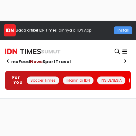
Baca artikel
IDN Times
lainnya di IDN App
Install
SUMUT
Home
Food
News
Sport
Travel
For
Soccer Times
Iklanin di IDN
INSIDENESIA
#
You