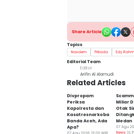
Share Article
Topics
Nasdem
Pilkada
Edy Rah
Editorial Team
Editor
Arifin Al Alamudi
Related Articles
Divpropam
Scammi
Periksa
Miliar 
Kapolresta dan
Otak Si
Kasatresnarkoba
Ditangk
Banda Aceh, Ada
Medan
Apa?
07 Agu 20
P
News
07 Agu 2026, 13:00 WIB