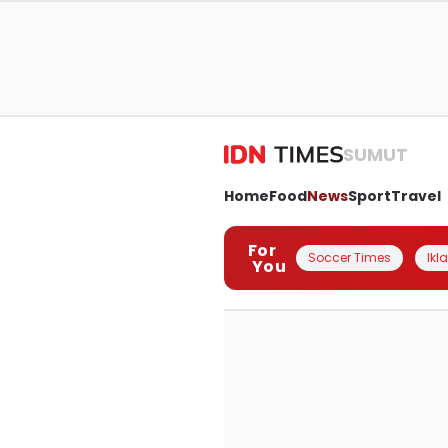
SUMUT
Home
Food
News
Sport
Travel
For
Soccer Times
Ikl
You