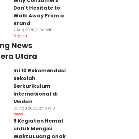
Why Consumers
News
Don't Hesitate to
Walk Away From a
Brand
7 Aug 2026, 11:00 WIB
English
ing News
era Utara
Ini 10 Rekomendasi
Sekolah
Berkurikulum
Internasional di
Medan
05 Agu 2026, 21:18 WIB
News
5 Kegiatan Hemat
untuk Mengisi
Waktu Luang Anak