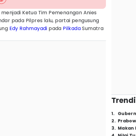
 menjadi Ketua Tim Pemenangan Anies
ar pada Pilpres lalu, partai pengusung
kung
Edy Rahmayadi
pada
Pilkada
Sumatra
Trendi
1
.
Gubern
2
.
Prabow
3
.
Makan B
4
.
Nilai T