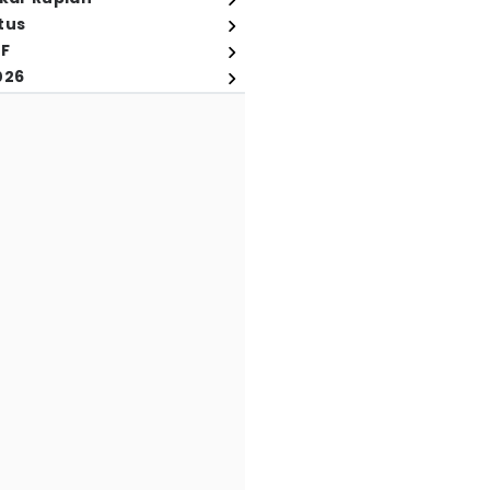
tus
FF
026