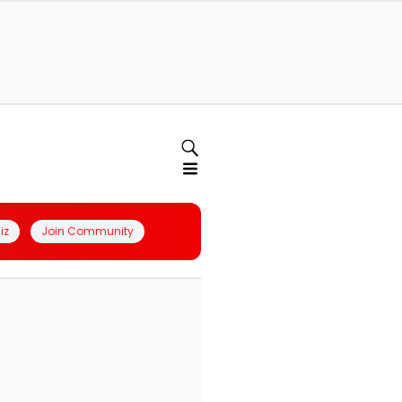
iz
Join Community