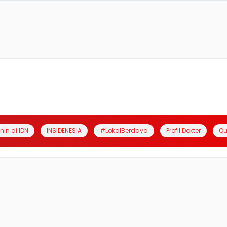
anin di IDN
INSIDENESIA
#LokalBerdaya
Profil Dokter
Qu