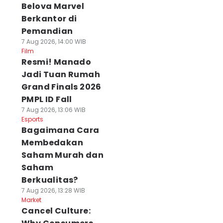
Belova Marvel
Berkantor di
Pemandian
7 Aug 2026, 14:00 WIB
Film
Resmi! Manado
Jadi Tuan Rumah
Grand Finals 2026
PMPL ID Fall
7 Aug 2026, 13:06 WIB
Esports
Bagaimana Cara
Membedakan
Saham Murah dan
onyet yang Lukai
Akreditasi
New Honda Vario
Saham
rga Inhil Riau
Universitas Darma
Evo 160, Stylish
Berkualitas?
ertangkap, Total
Agung Tak Pernah
Tetapi Bandel di
orban 19 Orang
Dicabut, Ini
Segala Medan
7 Aug 2026, 13:28 WIB
Market
 Agu 2026, 20:00 WIB
Penjelasan Pihak
06 Agu 2026, 19:25 WI
Cancel Culture:
ws
News
Kampus
06 Agu 2026, 19:38 WIB