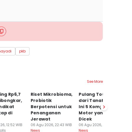
mayadi
pkb
See More
ng Rp6,7
Riset Mikrobioma,
Pulang Touring
M
Dibongkar,
Probiotik
dari Tanah Karo,
Wa
ndikat
Berpotensi untuk
Ini 5 Komponen
T
ap di
Penanganan
Motor yang Wajib
K
Jerawat
Dicek
06
Ne
26, 12:52 WIB
06 Agu 2026, 22:43 WIB
06 Agu 2026, 21:00 WIB
olls
News
News