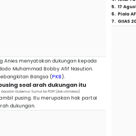
5
.
17 Agus
6
.
Piala A
7
.
GIIAS 2
g Anies menyatakan dukungan kepada
dodo Muhammad Bobby Afif Nasution.
Kebangkitan Bangsa (
PKB
).
l pusing soal arah dukungan itu
bacalon Gubernur Sumut ke PDIP (dok.istimewa)
 ambil pusing. Itu merupakan hak partai
arah dukungan.