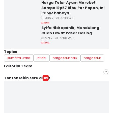
Harga Telur Ayam Meroket
Sampai Rp57 Ribu Per Papan, Ini
Penyebabnya
01 Jun 2023, 15:30 WIB
News
Syifa Hidroponik, Mendulang
Cuan Lewat Pasar Daring
31 Mei 2023, 19:00 WIB
News
Topics
sumatra utara
inflasi
harga telur naik
harga telur
Editorial Team
Editor
Tonton lebih seru di
Doni Hermawan
Editor
Indah Permatasari