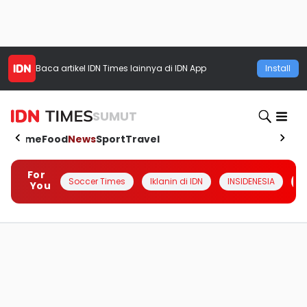
Baca artikel
IDN Times
lainnya di IDN App
Install
SUMUT
Home
Food
News
Sport
Travel
For
Soccer Times
Iklanin di IDN
INSIDENESIA
#
You