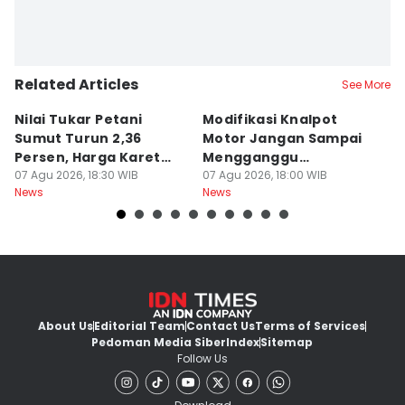
Related Articles
See More
Nilai Tukar Petani
Modifikasi Knalpot
U
Sumut Turun 2,36
Motor Jangan Sampai
K
Persen, Harga Karet
Mengganggu
L
Jadi Pemicu Utama
07 Agu 2026, 18:30 WIB
Pengendara Lain
07 Agu 2026, 18:00 WIB
07
News
News
Ne
About Us
Editorial Team
Contact Us
Terms of Services
Pedoman Media Siber
Index
Sitemap
Follow Us