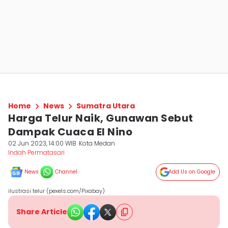
Home
News
Sumatra Utara
Harga Telur Naik, Gunawan Sebut
Dampak Cuaca El Nino
02 Jun 2023, 14:00 WIB
Kota Medan
Indah Permatasari
News
Channel
Add Us on Google
ilustrasi telur (pexels.com/Pixabay)
Share Article