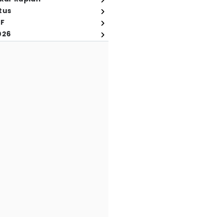
tus
FF
026