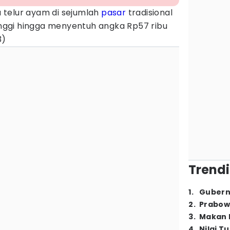
 telur ayam di sejumlah
pasar
tradisional
ggi hingga menyentuh angka Rp57 ribu
3)
Trendi
1
.
Gubern
2
.
Prabow
3
.
Makan B
4
.
Nilai T