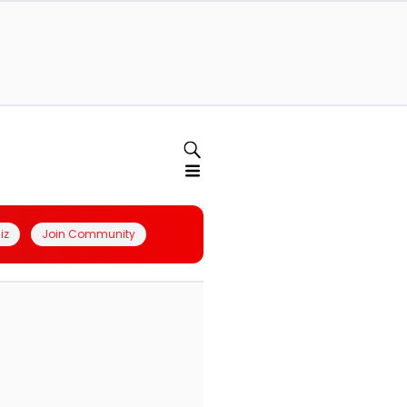
iz
Join Community