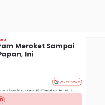
ara
Ayam Meroket Sampai
Papan, Ini
Add Us on Google
yam di Pasar Petisah Medan (IDN Times/Indah Permata Sari)