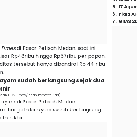
5
.
17 Agus
6
.
Piala A
7
.
GIIAS 2
 Times
di Pasar Petisah Medan, saat ini
kisar Rp48ribu hingga Rp57ribu per papan.
tas tersebut hanya dibandrol Rp 44 ribu
n.
r ayam sudah berlangsung sejak dua
khir
dan (IDN Times/Indah Permata Sari)
r ayam di Pasar Petisah Medan
n harga telur ayam sudah berlangsung
 terakhir.