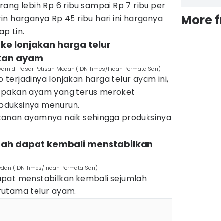
ang lebih Rp 6 ribu sampai Rp 7 ribu per
More 
n harganya Rp 45 ribu hari ini harganya
ap Lin.
ke lonjakan harga telur
kan ayam
yam di Pasar Petisah Medan (IDN Times/Indah Permata Sari)
erjadinya lonjakan harga telur ayam ini,
 pakan ayam yang terus meroket
oduksinya menurun.
kanan ayamnya naik sehingga produksinya
tah dapat kembali menstabilkan
dan (IDN Times/Indah Permata Sari)
apat menstabilkan kembali sejumlah
rutama telur ayam.