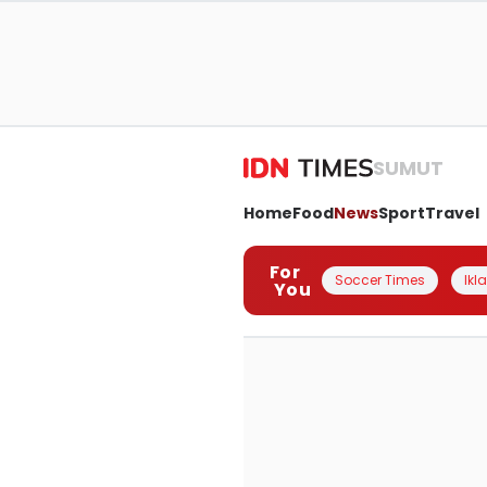
SUMUT
Home
Food
News
Sport
Travel
For
Soccer Times
Ikl
You