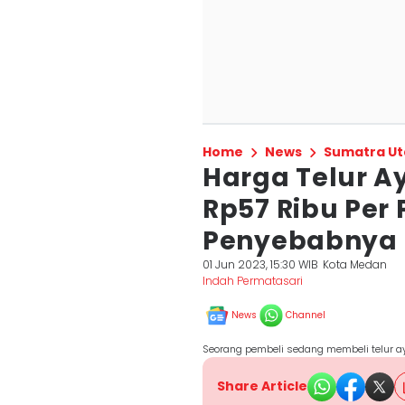
Home
News
Sumatra Ut
Harga Telur 
Rp57 Ribu Per 
Penyebabnya
01 Jun 2023, 15:30 WIB
Kota Medan
Indah Permatasari
News
Channel
Seorang pembeli sedang membeli telur a
Share Article