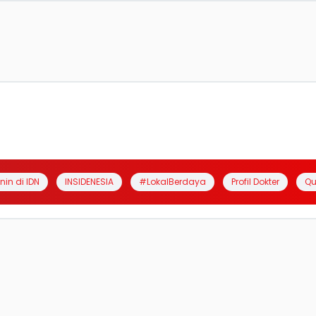
anin di IDN
INSIDENESIA
#LokalBerdaya
Profil Dokter
Qu