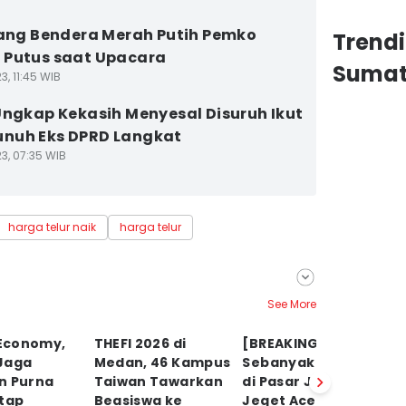
iang Bendera Merah Putih Pemko
Trend
 Putus saat Upacara
Sumat
3, 11:45 WIB
Ungkap Kekasih Menyesal Disuruh Ikut
nuh Eks DPRD Langkat
3, 07:35 WIB
harga telur naik
harga telur
See More
 Economy,
THEFI 2026 di
[BREAKING]
Po
Jaga
Medan, 46 Kampus
Sebanyak 96 Kios
D
n Purna
Taiwan Tawarkan
di Pasar Jaging
Pa
etap
Beasiswa ke
Jeget Aceh
I