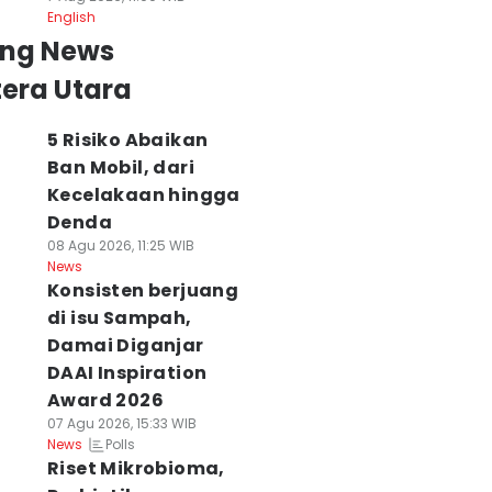
English
ing News
era Utara
5 Risiko Abaikan
Ban Mobil, dari
Kecelakaan hingga
Denda
08 Agu 2026, 11:25 WIB
News
Konsisten berjuang
di isu Sampah,
Damai Diganjar
DAAI Inspiration
Award 2026
tret Sarah Pia
Kanwil Imigrasi
Festival Bedhay
07 Agu 2026, 15:33 WIB
esideria
Sumut Perkuat
VI 2026 Sajikan
Polls
News
ndjaitan Hadir di
Sinergi dengan
Sakralitas Melay
Riset Mikrobioma,
ndonesia Fashion
Pemkab
Deli