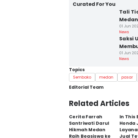
Curated For You
Tali T
Medan
01 Jun 202
News
Saksi 
Membu
01 Jun 202
News
Topics
Sembako
medan
pasar
Editorial Team
Editor
Related Articles
Doni Hermawan
Cerita Farrah
In This
Editor
Santriwati Darul
Honda 
Indah Permatasari
Hikmah Medan
Layana
Raih Beasiswa ke
Jual T