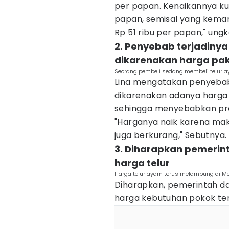
per papan. Kenaikannya kur
papan, semisal yang kemari
Rp 51 ribu per papan," ungk
2. Penyebab terjadinya 
dikarenakan harga pa
Seorang pembeli sedang membeli telur a
Lina mengatakan penyebab t
dikarenakan adanya harga
sehingga menyebabkan pr
"Harganya naik karena ma
juga berkurang," Sebutnya.
3. Diharapkan pemerin
harga telur
Harga telur ayam terus melambung di Me
Diharapkan, pemerintah d
harga kebutuhan pokok te