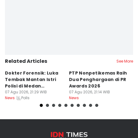
Related Articles
See More
Dokter Forensik: Luka
PTP Nonpetikemas Raih
E
Tembak Mantan Istri
Dua Penghargaan di PR
M
Polisi di Medan
Awards 2026
Sa
Berkarakter Tempel
07 Agu 2026, 21:29 WIB
07 Agu 2026, 21:14 WIB
07
Polls
News
News
Ne