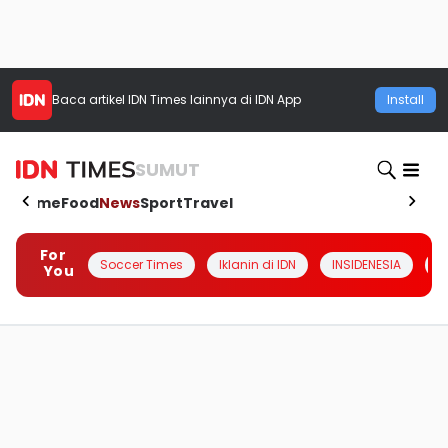
Baca artikel
IDN Times
lainnya di IDN App
Install
SUMUT
Home
Food
News
Sport
Travel
For
Soccer Times
Iklanin di IDN
INSIDENESIA
#
You