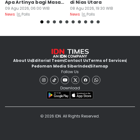
Apa Artinya bagi Masa
di Nias Utara
S
Depan Konservasi?
09 Agu 2026, 06:00 WIB
08 Agu 2026, 19:30 WIB
T
08
Polls
Polls
News
News
Ne
About Us
Editorial Team
Contact Us
Terms of Services
Pedoman Media Siber
Index
Sitemap
Follow Us
Download
© 2026 IDN. All Rights Reserved.