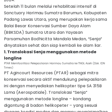
Setelah 11 bulan melalui rehabilitasi intensif di
Sanctuary Harimau Sumatra Barumun, Kabupaten
Padang Lawas Utara, yang merupakan kerja sama
Balai Besar Konservasi Sumber Daya Alam
(BBKSDA) Sumatra Utara dan Yayasan
Parsamuhan Bodhicitta Mandala Medan, “Senja”
dinyatakan sehat dan siap kembali ke alam liar.
1. Translokasi Senja menggunakan metode
longline
PTAR Memfasilitasi Pelepasliaran Harimau Sumatra ke TNGL Aceh (Dok. IDN
Times)
PT Agincourt Resources (PTAR) sebagai mitra
konservasi secara aktif mendukung pelepasliaran
ini dengan menyediakan helikopter tipe SA 315B
Lama (Aerospatiale). Translokasi “Senja”
menggunakan metode longline – kandang
digantung di badan helikopeter – yang sesuai
dengan kondisi medan dan mampu meminimalkan