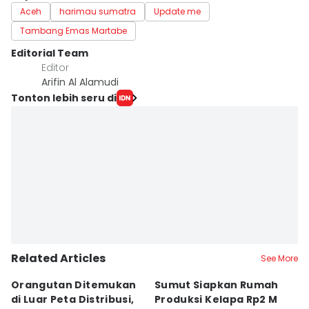
Aceh
harimau sumatra
Update me
Tambang Emas Martabe
Editorial Team
Editor
Arifin Al Alamudi
Tonton lebih seru di
Related Articles
See More
Orangutan Ditemukan
Sumut Siapkan Rumah
H
di Luar Peta Distribusi,
Produksi Kelapa Rp2 M
L