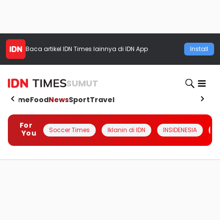
Baca artikel
IDN Times
lainnya di IDN App
Install
SUMUT
Home
Food
News
Sport
Travel
For
Soccer Times
Iklanin di IDN
INSIDENESIA
#
You