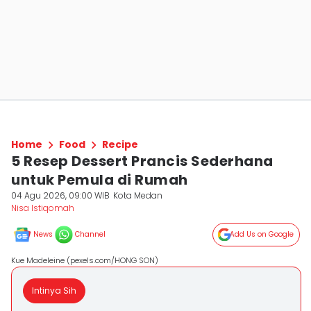
Home
Food
Recipe
5 Resep Dessert Prancis Sederhana
untuk Pemula di Rumah
04 Agu 2026, 09:00 WIB
Kota Medan
Nisa Istiqomah
News
Channel
Add Us on Google
Kue Madeleine (pexels.com/HONG SON)
Intinya Sih