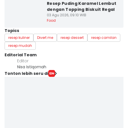
Resep Puding Karamel Lembut
dengan Topping Biskuit Regal
03 Agu 2026, 09:10 WIB
Food
Topics
resep kuliner
Divert me
resep dessert
resep camilan
resep mudah
Editorial Team
Editor
Nisa Istiqomah
Tonton lebih seru di