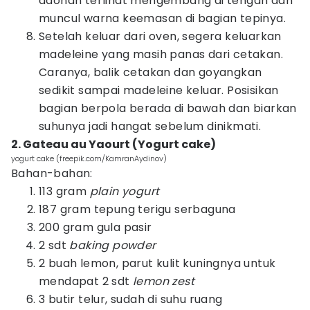
adonan terlihat mengembang di tengah dan
muncul warna keemasan di bagian tepinya.
Setelah keluar dari oven, segera keluarkan
madeleine yang masih panas dari cetakan.
Caranya, balik cetakan dan goyangkan
sedikit sampai madeleine keluar. Posisikan
bagian berpola berada di bawah dan biarkan
suhunya jadi hangat sebelum dinikmati.
2. Gateau au Yaourt (Yogurt cake)
yogurt cake (freepik.com/KamranAydinov)
Bahan-bahan:
113 gram
plain yogurt
187 gram tepung terigu serbaguna
200 gram gula pasir
2 sdt
baking powder
2 buah lemon, parut kulit kuningnya untuk
mendapat 2 sdt
lemon zest
3 butir telur, sudah di suhu ruang