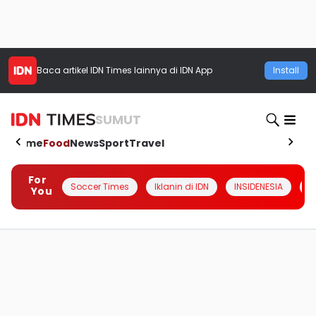
Baca artikel
IDN Times
lainnya di IDN App
Install
SUMUT
Home
Food
News
Sport
Travel
For
Soccer Times
Iklanin di IDN
INSIDENESIA
#
You