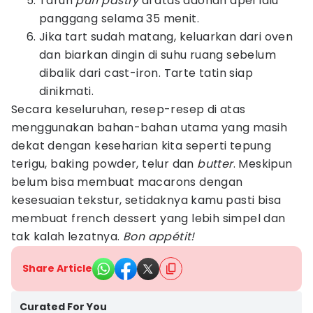
Taruh
puff pastry
di atas adonan apel lalu
panggang selama 35 menit.
Jika tart sudah matang, keluarkan dari oven
dan biarkan dingin di suhu ruang sebelum
dibalik dari cast-iron. Tarte tatin siap
dinikmati.
Secara keseluruhan, resep-resep di atas
menggunakan bahan-bahan utama yang masih
dekat dengan keseharian kita seperti tepung
terigu, baking powder, telur dan
butter
. Meskipun
belum bisa membuat macarons dengan
kesesuaian tekstur, setidaknya kamu pasti bisa
membuat french dessert yang lebih simpel dan
tak kalah lezatnya.
Bon appétit!
Share Article
Curated For You