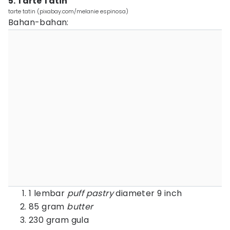
5. Tarte Tatin
tarte tatin (pixabay.com/melanie espinosa)
Bahan-bahan:
1 lembar
puff pastry
diameter 9 inch
85 gram
butter
230 gram gula