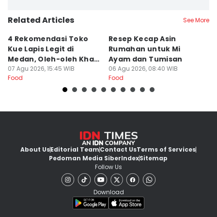
Related Articles
See More
4 Rekomendasi Toko
Resep Kecap Asin
R
Kue Lapis Legit di
Rumahan untuk Mi
B
Medan, Oleh-oleh Khas
Ayam dan Tumisan
L
Sumut
07 Agu 2026, 15:45 WIB
06 Agu 2026, 08:40 WIB
05
Food
Food
Fo
About Us
Editorial Team
Contact Us
Terms of Services
Pedoman Media Siber
Index
Sitemap
Follow Us
Download