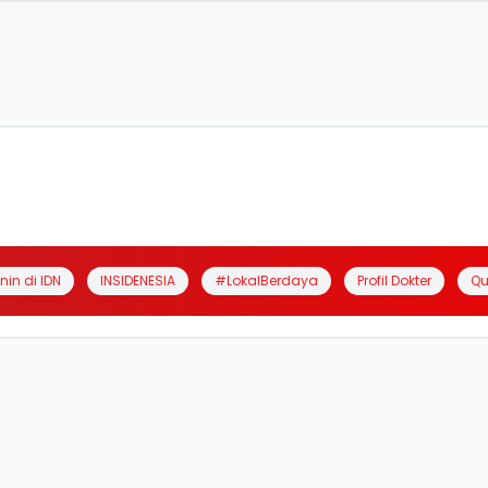
anin di IDN
INSIDENESIA
#LokalBerdaya
Profil Dokter
Qu