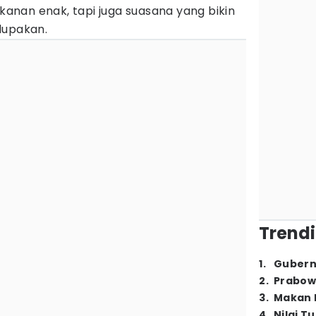
anan enak, tapi juga suasana yang bikin
lupakan.
Trendi
1
.
Gubern
2
.
Prabow
3
.
Makan B
4
.
Nilai T