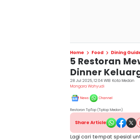
Home
Food
Dining Guid
5 Restoran Me
Dinner Keluar
28 Jul 2025, 12:04 WIB
Kota Medan
Mangara Wahyudi
News
Channel
Restoran TipTop (Tiptop Medan)
Share Article
Lagi cari tempat spesial 