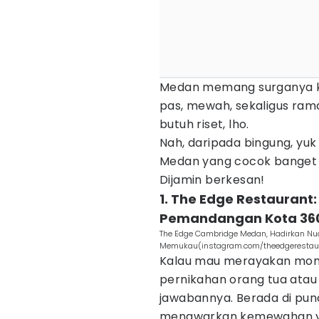
Medan memang surganya k
pas, mewah, sekaligus ram
butuh riset, lho.
Nah, daripada bingung, yu
Medan yang cocok banget 
Dijamin berkesan!
1. The Edge Restauran
Pemandangan Kota 360
The Edge Cambridge Medan, Hadirkan N
Memukau(instagram.com/theedgerestau
Kalau mau merayakan mome
pernikahan orang tua atau
jawabannya. Berada di punc
menawarkan kemewahan y