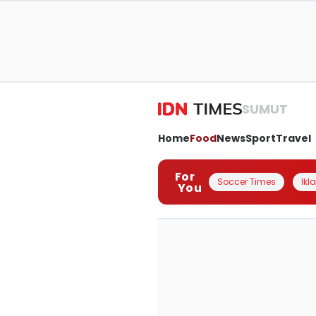
SUMUT
Home
Food
News
Sport
Travel
For
Soccer Times
Ikl
You