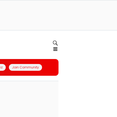
iz
Join Community