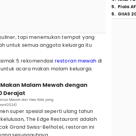
5
.
Piala A
6
.
GIIAS 2
uliner, tapi menemukan tempat yang
ah untuk semua anggota keluarga itu
k simak 5 rekomendasi
restoran mewah
di
untuk acara makan malam keluarga.
t: Makan Malam Mewah dengan
 Derajat
uansa Mewah dan View Kota yang
rant2024)
n super spesial seperti ulang tahun
 kelulusan, The Edge Restaurant adalah
ak Grand Swiss-Belhotel, restoran ini
ang sesungguhnya.