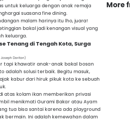
More 
pas untuk keluarga dengan anak remaja
hargai suasana fine dining.
angan malam harinya itu lho, juara!
tinggian bakal jadi kenangan visual yang
uh keluarga.
se Tenang di Tengah Kota, Surga
 Joseph Daritan)
ar tapi khawatir anak-anak bakal bosan
 adalah solusi terbaik. Begitu masuk,
jak kabur dari hiruk pikuk kota ke sebuah
uk.
i atas kolam ikan memberikan privasi
ambil menikmati Gurami Bakar atau Ayam
ang tua bisa santai karena ada playground
k bermain. Ini adalah kemewahan dalam