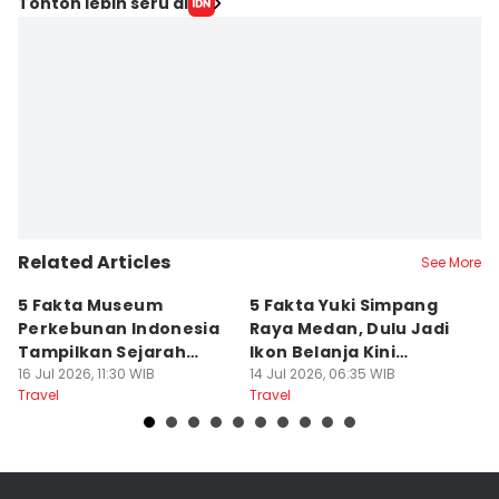
Tonton lebih seru di
Related Articles
See More
5 Fakta Museum
5 Fakta Yuki Simpang
5 
Perkebunan Indonesia
Raya Medan, Dulu Jadi
u
Tampilkan Sejarah
Ikon Belanja Kini
P
Tanah Deli
16 Jul 2026, 11:30 WIB
Ditinggalkan
14 Jul 2026, 06:35 WIB
09
Travel
Travel
Tr