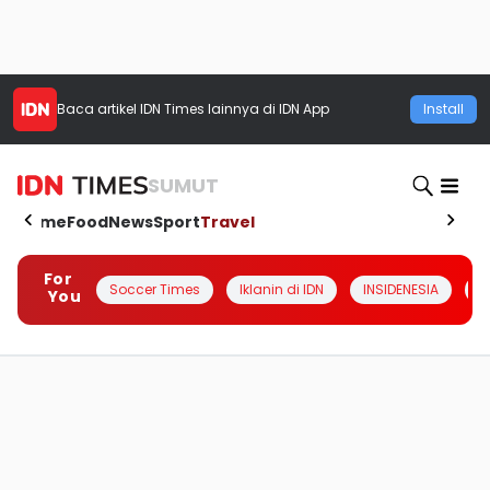
Baca artikel
IDN Times
lainnya di IDN App
Install
SUMUT
Home
Food
News
Sport
Travel
For
Soccer Times
Iklanin di IDN
INSIDENESIA
#
You