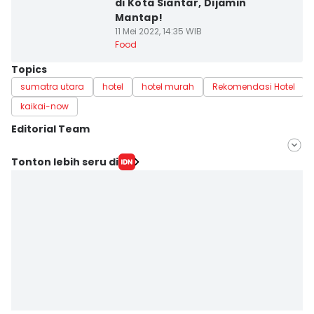
di Kota Siantar, Dijamin
Mantap!
11 Mei 2022, 14:35 WIB
Food
Topics
sumatra utara
hotel
hotel murah
Rekomendasi Hotel
kaikai-now
Editorial Team
Editor
Tonton lebih seru di
Mayang Ulfah Narimanda
Editor
Doni Hermawan