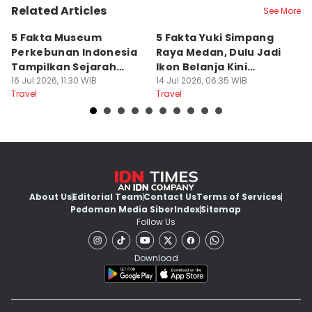
Related Articles
See More
5 Fakta Museum
5 Fakta Yuki Simpang
5 
Perkebunan Indonesia
Raya Medan, Dulu Jadi
u
Tampilkan Sejarah
Ikon Belanja Kini
P
Tanah Deli
16 Jul 2026, 11:30 WIB
Ditinggalkan
14 Jul 2026, 06:35 WIB
09
Travel
Travel
Tr
About Us
Editorial Team
Contact Us
Terms of Services
Pedoman Media Siber
Index
Sitemap
Follow Us
Download