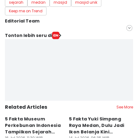
sejarah
medan
masjid
masjid unik
Keep me on Trend
Editorial Team
Editor
Tonton lebih seru di
Indah Permata Sari
Editor
Arifin Al Alamudi
Related Articles
See More
5 Fakta Museum
5 Fakta Yuki Simpang
5 
Perkebunan Indonesia
Raya Medan, Dulu Jadi
u
Tampilkan Sejarah
Ikon Belanja Kini
P
16 Jul 2026, 11:30 WIB
14 Jul 2026, 06:35 WIB
09