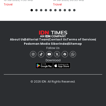
Tanah Deli
Ditinggalkan
Travel
Travel
Tr
About Us
Editorial Team
Contact Us
Terms of Services
Pedoman Media Siber
Index
Sitemap
Follow Us
Download
© 2026 IDN. All Rights Reserved.