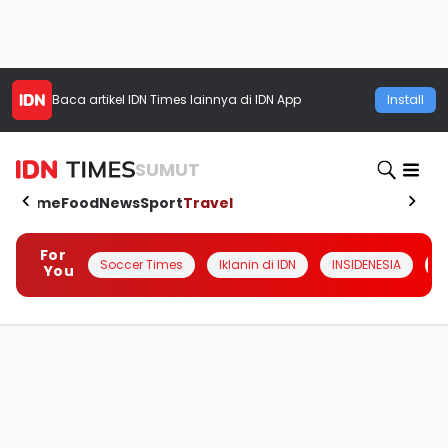
Baca artikel
IDN Times
lainnya di IDN App
Install
SUMUT
Home
Food
News
Sport
Travel
For
Soccer Times
Iklanin di IDN
INSIDENESIA
#
You