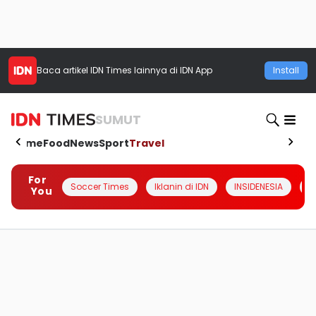
Baca artikel
IDN Times
lainnya di IDN App
Install
SUMUT
Home
Food
News
Sport
Travel
For
Soccer Times
Iklanin di IDN
INSIDENESIA
#
You