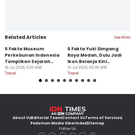
Related Articles
See More
5 Fakta Museum
5 Fakta Yuki Simpang
5 
Perkebunan Indonesia
Raya Medan, Dulu Jadi
u
Tampilkan Sejarah
Ikon Belanja Kini
P
Tanah Deli
16 Jul 2026, 11:30 WIB
Ditinggalkan
14 Jul 2026, 06:35 WIB
09
Travel
Travel
Tr
About Us
Editorial Team
Contact Us
Terms of Services
Pedoman Media Siber
Index
Sitemap
Follow Us