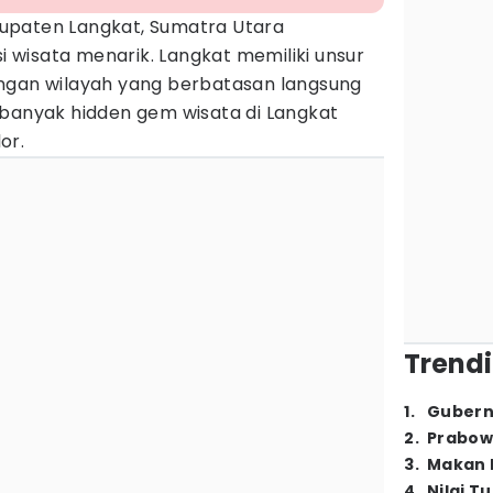
upaten Langkat, Sumatra Utara
wisata menarik. Langkat memiliki unsur
ngan wilayah yang berbatasan langsung
 banyak hidden gem wisata di Langkat
or.
Trendi
1
.
Gubern
2
.
Prabow
3
.
Makan B
4
.
Nilai T