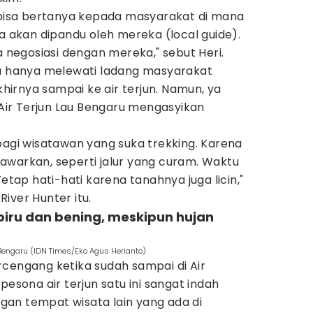
a bisa bertanya kepada masyarakat di mana
 kita akan dipandu oleh mereka (local guide).
a negosiasi dengan mereka," sebut Heri.
ta hanya melewati ladang masyarakat
irnya sampai ke air terjun. Namun, ya
ir Terjun Lau Bengaru mengasyikan
bagi wisatawan yang suka trekking. Karena
awarkan, seperti jalur yang curam. Waktu
Tetap hati-hati karena tanahnya juga licin,"
iver Hunter itu.
 biru dan bening, meskipun hujan
 Bengaru (IDN Times/Eko Agus Herianto)
rcengang ketika sudah sampai di Air
pesona air terjun satu ini sangat indah
an tempat wisata lain yang ada di