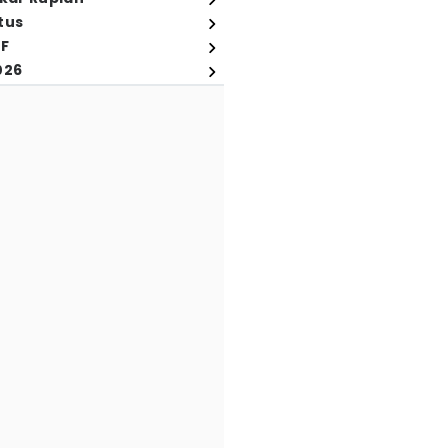
tus
FF
026