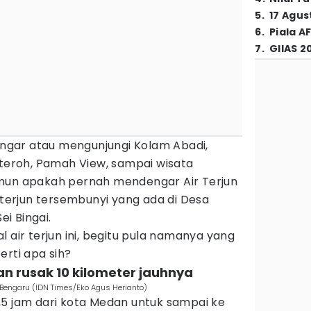
5
.
17 Agus
6
.
Piala A
7
.
GIIAS 2
gar atau mengunjungi Kolam Abadi,
eroh, Pamah View, sampai wisata
amun apakah pernah mendengar Air Terjun
r terjun tersembunyi yang ada di Desa
i Bingai.
 air terjun ini, begitu pula namanya yang
erti apa sih?
an rusak 10 kilometer jauhnya
 Bengaru (IDN Times/Eko Agus Herianto)
,5 jam dari kota Medan untuk sampai ke