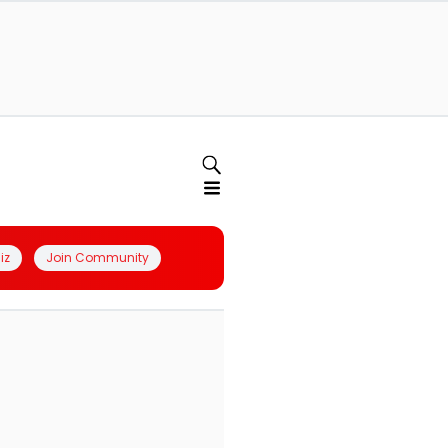
iz
Join Community