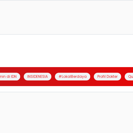
anin di IDN
INSIDENESIA
#LokalBerdaya
Profil Dokter
Qu