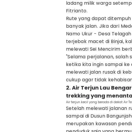
ladang milik warga setemp
Fitrianto.
Rute yang dapat ditempuh un
banyak jalan. Jika dari Meda
Namo Ukur - Desa Telagah -
terjebak macet di Binjai, k
melewati Sei Mencirim be
"Selama perjalanan, salah
ketika kita ingin sampai ke
melewati jalan rusak di ke
cukup agar tidak kehabisan 
2. Air Terjun Lau Ben
trekking yang menant
Air terjun kecil yang berada di dekat Air
Setelah melewati jalanan r
sampai di Dusun Bangunjahe.
merupakan kawasan pendud
penduduk saja yang bermu