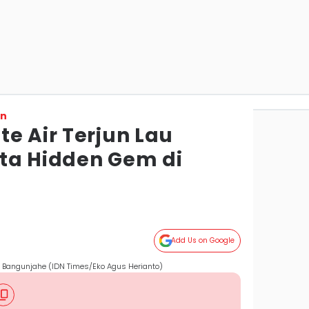
on
e Air Terjun Lau
ta Hidden Gem di
Add Us on Google
n Bangunjahe (IDN Times/Eko Agus Herianto)