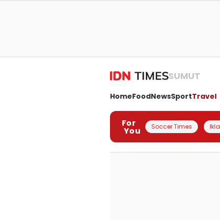
SUMUT
Home
Food
News
Sport
Travel
For
Soccer Times
Ikl
You