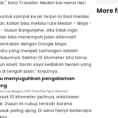
at," kata Traveller Medan bernama Heri
More 
tuk sampai ke air terjun ini bisa melalui
n, kalian bisa melalui rute Medan - Binjai -
 Dusun Bangunjahe. Jika tidak ingin
alian bisa menempuh jalan alternatif
rbantukan dengan Google Maps.
 satu yang menjadi tantangan adalah
 dusunnya. Sekitar 10 kilometer kita harus
bun sawit. Saran saya sediakan bensin yang
di tengah jalan," lanjutnya.
garu menyuguhkan pengalaman
ang
 Terjun Lau Bengaru (IDN Times/Eko Agus Herianto)
usak 10 kilometer jauhnya, wisatawan
 Dusun ini cukup terisolir karena
uk paling ujung. Di sana hanya beberapa
kim.