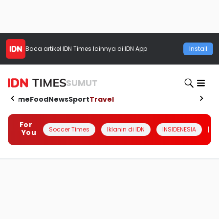
Baca artikel
IDN Times
lainnya di IDN App
Install
SUMUT
Home
Food
News
Sport
Travel
For
Soccer Times
Iklanin di IDN
INSIDENESIA
#
You