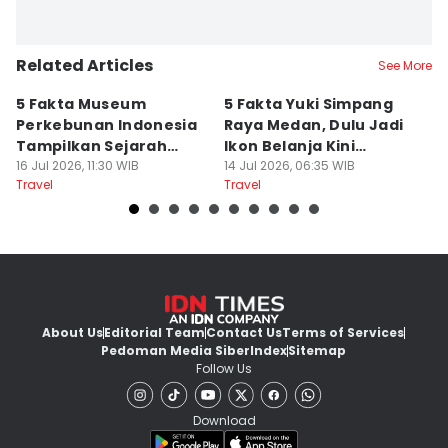
Related Articles
See More
5 Fakta Museum
5 Fakta Yuki Simpang
5 
Perkebunan Indonesia
Raya Medan, Dulu Jadi
u
Tampilkan Sejarah
Ikon Belanja Kini
P
Tanah Deli
16 Jul 2026, 11:30 WIB
Ditinggalkan
14 Jul 2026, 06:35 WIB
09
Travel
Travel
Tr
About Us
Editorial Team
Contact Us
Terms of Services
Pedoman Media Siber
Index
Sitemap
Follow Us
Download