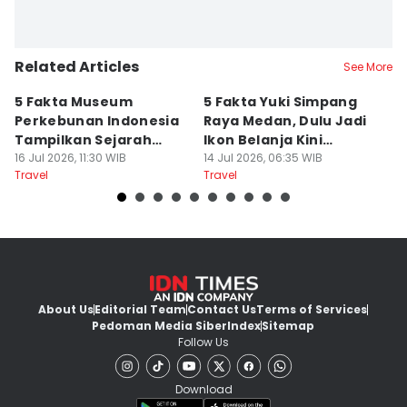
Related Articles
See More
5 Fakta Museum
5 Fakta Yuki Simpang
5 
Perkebunan Indonesia
Raya Medan, Dulu Jadi
u
Tampilkan Sejarah
Ikon Belanja Kini
P
Tanah Deli
16 Jul 2026, 11:30 WIB
Ditinggalkan
14 Jul 2026, 06:35 WIB
09
Travel
Travel
Tr
About Us
Editorial Team
Contact Us
Terms of Services
Pedoman Media Siber
Index
Sitemap
Follow Us
Download