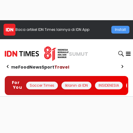
Baca artikel
IDN Times
lainnya di IDN App
Install
SUMUT
Home
Food
News
Sport
Travel
For
Soccer Times
Iklanin di IDN
INSIDENESIA
#
You