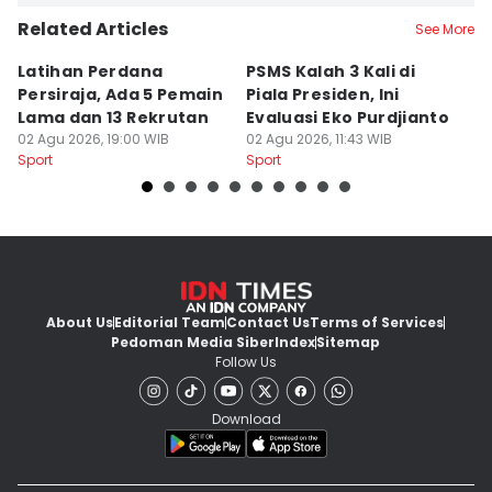
Related Articles
See More
Latihan Perdana
PSMS Kalah 3 Kali di
Di
Persiraja, Ada 5 Pemain
Piala Presiden, Ini
P
Lama dan 13 Rekrutan
Evaluasi Eko Purdjianto
di
02 Agu 2026, 19:00 WIB
02 Agu 2026, 11:43 WIB
01
Sport
Sport
Sp
About Us
Editorial Team
Contact Us
Terms of Services
Pedoman Media Siber
Index
Sitemap
Follow Us
Download