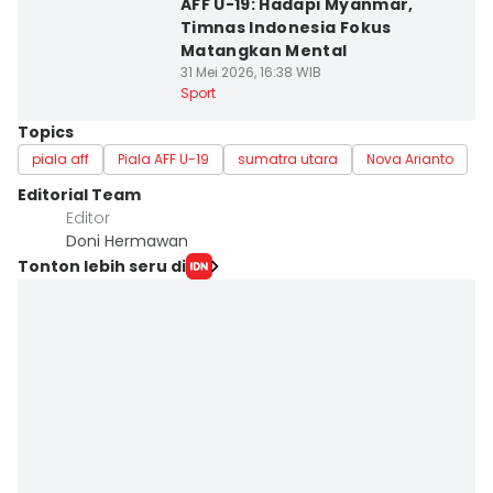
AFF U-19: Hadapi Myanmar,
Timnas Indonesia Fokus
Matangkan Mental
31 Mei 2026, 16:38 WIB
Sport
Topics
piala aff
Piala AFF U-19
sumatra utara
Nova Arianto
Editorial Team
Editor
Doni Hermawan
Tonton lebih seru di