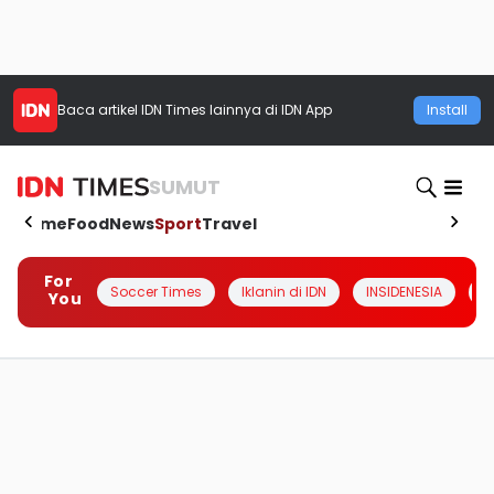
Baca artikel
IDN Times
lainnya di IDN App
Install
SUMUT
Home
Food
News
Sport
Travel
For
Soccer Times
Iklanin di IDN
INSIDENESIA
#
You