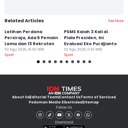
Related Articles
See More
Latihan Perdana
PSMS Kalah 3 Kali di
Di
Persiraja, Ada 5 Pemain
Piala Presiden, Ini
P
Lama dan 13 Rekrutan
Evaluasi Eko Purdjianto
di
02 Agu 2026, 19:00 WIB
02 Agu 2026, 11:43 WIB
01
Sport
Sport
Sp
About Us
Editorial Team
Contact Us
Terms of Services
Pedoman Media Siber
Index
Sitemap
Follow Us
Download