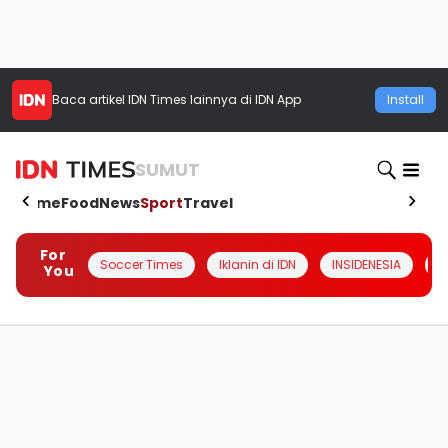
Baca artikel
IDN Times
lainnya di IDN App
Install
SUMUT
Home
Food
News
Sport
Travel
For
Soccer Times
Iklanin di IDN
INSIDENESIA
#
You