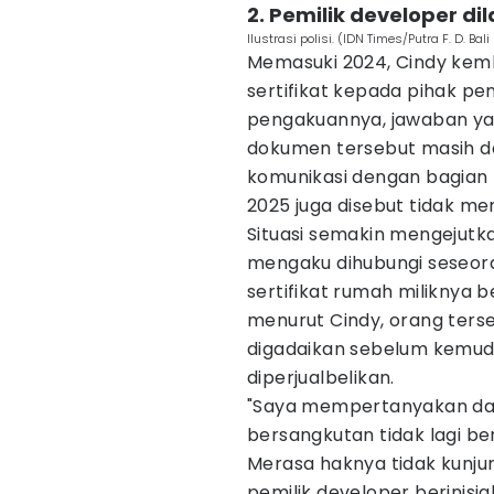
2. Pemilik developer d
Ilustrasi polisi. (IDN Times/Putra F. D. Bal
Memasuki 2024, Cindy ke
sertifikat kepada pihak 
pengakuannya, jawaban yan
dokumen tersebut masih d
komunikasi dengan bagian l
2025 juga disebut tidak m
Situasi semakin mengejutka
mengaku dihubungi seseora
sertifikat rumah miliknya
menurut Cindy, orang ters
digadaikan sebelum kemu
diperjualbelikan.
"Saya mempertanyakan dasa
bersangkutan tidak lagi be
Merasa haknya tidak kunju
pemilik developer berinisi