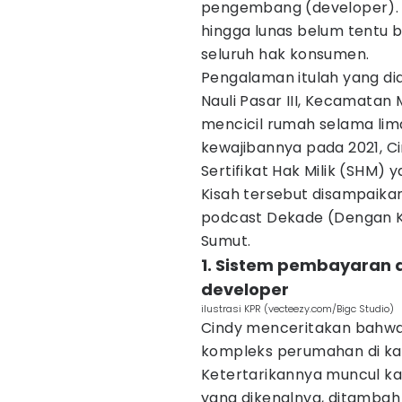
pengembang (developer). 
hingga lunas belum tentu 
seluruh hak konsumen.
Pengalaman itulah yang dia
Nauli Pasar III, Kecamatan
mencicil rumah selama lim
kewajibannya pada 2021, C
Sertifikat Hak Milik (SHM) 
Kisah tersebut disampaik
podcast Dekade (Dengan K
Sumut.
1. Sistem pembayaran 
developer
ilustrasi KPR (vecteezy.com/Bigc Studio)
Cindy menceritakan bahwa 
kompleks perumahan di ka
Ketertarikannya muncul k
yang dikenalnya, ditambah