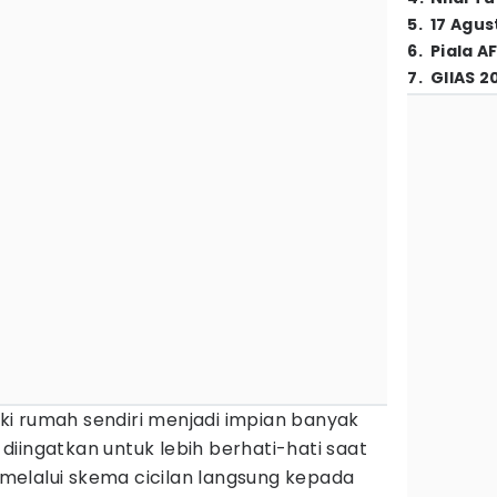
5
.
17 Agus
6
.
Piala A
7
.
GIIAS 2
ki rumah sendiri menjadi impian banyak
iingatkan untuk lebih berhati-hati saat
elalui skema cicilan langsung kepada