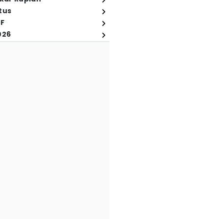
tus
FF
026