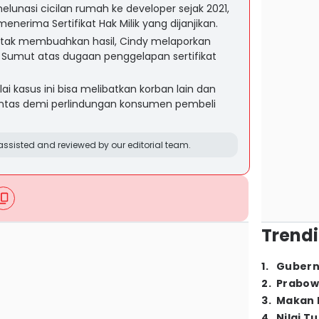
lunasi cicilan rumah ke developer sejak 2021,
nerima Sertifikat Hak Milik yang dijanjikan.
 tak membuahkan hasil, Cindy melaporkan
a Sumut atas dugaan penggelapan sertifikat
i kasus ini bisa melibatkan korban lain dan
ntas demi perlindungan konsumen pembeli
ssisted and reviewed by our editorial team.
Trendi
1
.
Gubern
2
.
Prabow
3
.
Makan B
4
.
Nilai T