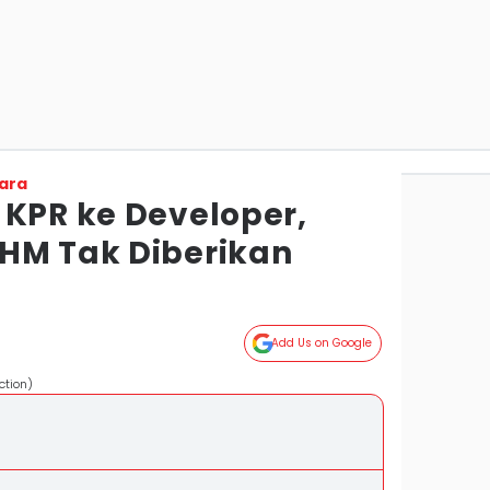
ara
 KPR ke Developer,
HM Tak Diberikan
Add Us on Google
ction)