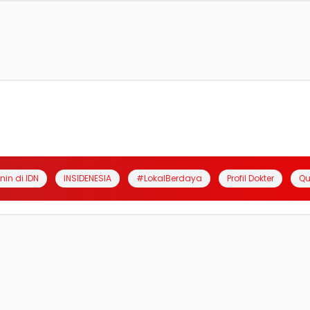
anin di IDN
INSIDENESIA
#LokalBerdaya
Profil Dokter
Qu