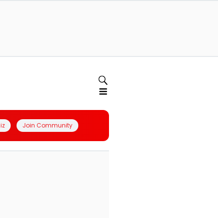
iz
Join Community