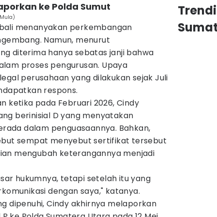
ilaporkan ke Polda Sumut
Trend
i Mula)
Sumat
mbali menanyakan perkembangan
pengembang. Namun, menurut
g diterima hanya sebatas janji bahwa
alam proses pengurusan. Upaya
egal perusahaan yang dilakukan sejak Juli
endapatkan respons.
n ketika pada Februari 2026, Cindy
ng berinisial D yang menyatakan
 berada dalam penguasaannya. Bahkan,
ebut sempat menyebut sertifikat tersebut
dian mengubah keterangannya menjadi
r hukumnya, tetapi setelah itu yang
rkomunikasi dengan saya," katanya.
ng dipenuhi, Cindy akhirnya melaporkan
al P ke Polda Sumatera Utara pada 12 Mei