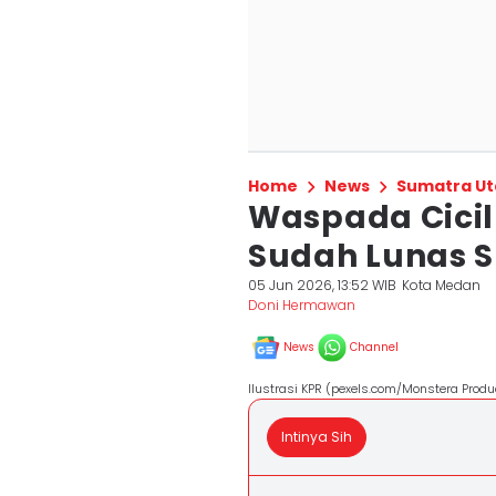
Home
News
Sumatra Ut
Waspada Cicil
Sudah Lunas S
05 Jun 2026, 13:52 WIB
Kota Medan
Doni Hermawan
News
Channel
Ilustrasi KPR (pexels.com/Monstera Produ
Intinya Sih