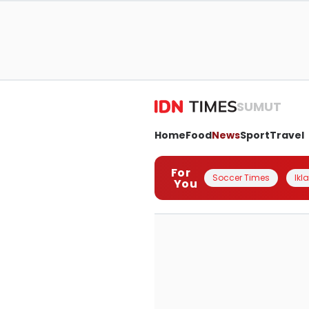
SUMUT
Home
Food
News
Sport
Travel
For
Soccer Times
Ikl
You