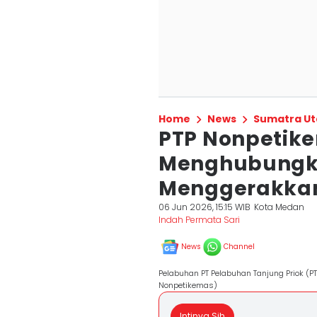
Home
News
Sumatra Ut
PTP Nonpetik
Menghubungka
Menggerakka
06 Jun 2026, 15:15 WIB
Kota Medan
Indah Permata Sari
News
Channel
Pelabuhan PT Pelabuhan Tanjung Priok (
Nonpetikemas)
Intinya Sih