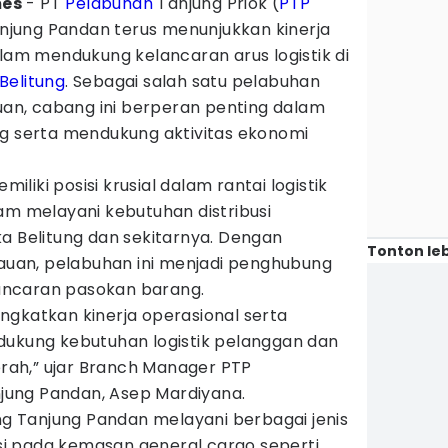
mes
- PT
Pelabuhan
Tanjung Priok (
PTP
njung Pandan terus menunjukkan kinerja
alam mendukung kelancaran arus logistik di
Belitung
. Sebagai salah satu pelabuhan
auan, cabang ini berperan penting dalam
ng serta mendukung aktivitas ekonomi
iki posisi krusial dalam rantai logistik
am melayani kebutuhan distribusi
a Belitung dan sekitarnya. Dengan
Tonton leb
lauan, pelabuhan ini menjadi penghubung
ncaran pasokan barang.
ngkatkan kinerja operasional serta
dukung kebutuhan logistik pelanggan dan
ah,” ujar Branch Manager PTP
ung Pandan, Asep Mardiyana.
ang Tanjung Pandan melayani berbagai jenis
i pada kemasan general cargo seperti