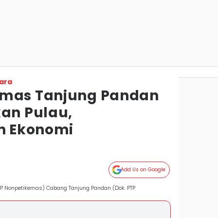
ara
emas Tanjung Pandan
n Pulau,
n Ekonomi
Add Us on Google
PTP Nonpetikemas) Cabang Tanjung Pandan (Dok. PTP