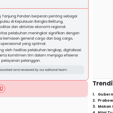
 Tanjung Pandan berperan penting sebagai
pulau di Kepulauan Bangka Belitung,
ditas dan aktivitas ekonomi regional.
ivitas pelabuhan meningkat signifikan dengan
da kemasan general cargo dan bag cargo,
operasional yang optimal.
g oleh fasilitas pelabuhan lengkap, digitalisasi
serta komitmen tim dalam menjaga efisiensi
s pelayanan pelanggan.
ssisted and reviewed by our editorial team.
Trendi
1
.
Gubern
2
.
Prabow
3
.
Makan B
4
.
Nilai T