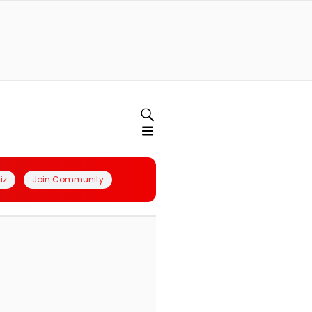
iz
Join Community