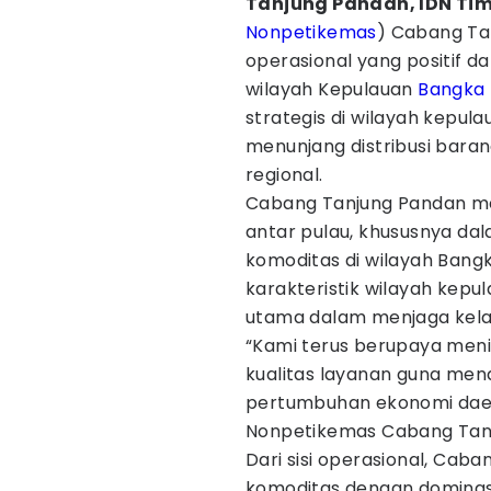
Tanjung Pandan, IDN Ti
Nonpetikemas
) Cabang Ta
operasional yang positif d
wilayah Kepulauan
Bangka 
strategis di wilayah kepul
menunjang distribusi bara
regional.
Cabang Tanjung Pandan memil
antar pulau, khususnya dal
komoditas di wilayah Bangk
karakteristik wilayah kepu
utama dalam menjaga kela
“Kami terus berupaya meni
kualitas layanan guna men
pertumbuhan ekonomi daer
Nonpetikemas Cabang Tanj
Dari sisi operasional, Cab
komoditas dengan dominas