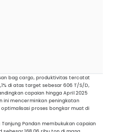
an bag cargo, produktivitas tercatat
,1% di atas target sebesar 606 T/S/D,
andingkan capaian hingga April 2025
an ini mencerminkan peningkatan
n optimalisasi proses bongkar muat di
 Tanjung Pandan membukukan capaian
d sebesar 168,06 ribu ton di mana