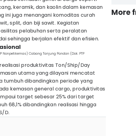
pancang, keramik, dan kaolin dalam kemasan
More 
ang ini juga menangani komoditas curah
t, split, dan biji sawit. Kegiatan
fasilitas pelabuhan serta peralatan
sehingga berjalan efektif dan efisien.
asional
PTP Nonpetikemas) Cabang Tanjung Pandan (Dok. PTP
realisasi produktivitas Ton/Ship/Day
masan utama yang dilayani mencatat
rta tumbuh dibandingkan periode yang
da kemasan general cargo, produktivitas
ampaui target sebesar 25% dari target
buh 68,1% dibandingkan realisasi hingga
S/D.