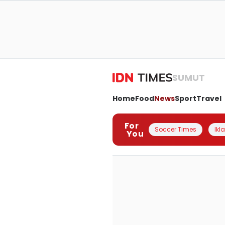
SUMUT
Home
Food
News
Sport
Travel
For
Soccer Times
Ikl
You