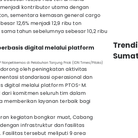
menjadi kontributor utama dengan
bu ton, sementara kemasan general cargo
sar 12,6% menjadi 12,9 ribu ton
 sama tahun sebelumnya sebesar 10,2 ribu
Trend
berbasis digital melalui platform
Sumat
P Nonpetikemas di Pelabuhan Tanjung Priok (IDN Times/Pitoko)
didorong oleh peningkatan aktivitas
entasi standarisasi operasional dan
s digital melalui platform PTOS-M.
il dari komitmen seluruh tim dalam
ta memberikan layanan terbaik bagi
ran kegiatan bongkar muat, Cabang
dengan infrastruktur dan fasilitas
Fasilitas tersebut meliputi 9 area