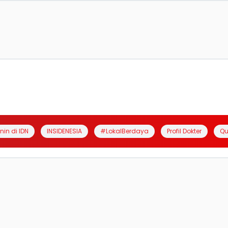
anin di IDN
INSIDENESIA
#LokalBerdaya
Profil Dokter
Qu