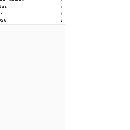
tus
FF
026