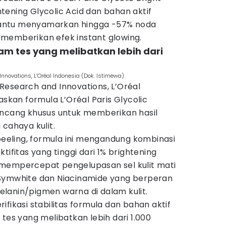
ening Glycolic Acid dan bahan aktif
antu menyamarkan hingga -57% noda
memberikan efek instant glowing.
am tes yang melibatkan lebih dari
novations, L’Oréal Indonesia (Dok. Istimewa)
Research and Innovations, L’Oréal
askan formula L’Oréal Paris Glycolic
ancang khusus untuk memberikan hasil
 cahaya kulit.
 peeling, formula ini mengandung kombinasi
tifitas yang tinggi dari 1% brightening
mempercepat pengelupasan sel kulit mati
 Symwhite dan Niacinamide yang berperan
lanin/pigmen warna di dalam kulit.
fikasi stabilitas formula dan bahan aktif
 tes yang melibatkan lebih dari 1.000