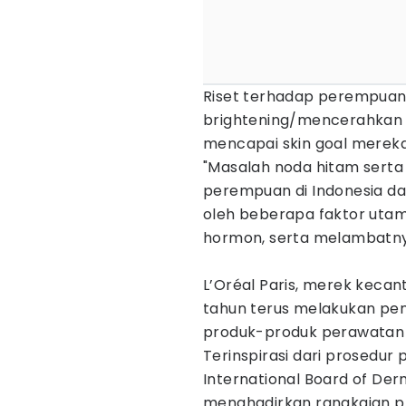
Riset terhadap perempuan
brightening/mencerahkan a
mencapai skin goal merek
"Masalah noda hitam serta 
perempuan di Indonesia da
oleh beberapa faktor utam
hormon, serta melambatnya
L’Oréal Paris, merek kecant
tahun terus melakukan pen
produk-produk perawatan kul
Terinspirasi dari prosedur 
International Board of Der
menghadirkan rangkaian pro