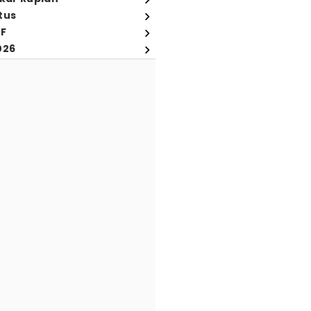
tus
FF
026