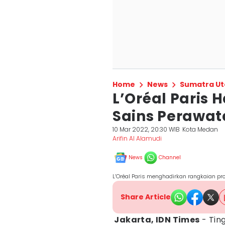
Home
News
Sumatra Ut
L’Oréal Paris 
Sains Perawata
10 Mar 2022, 20:30 WIB
Kota Medan
Arifin Al Alamudi
News
Channel
L’Oréal Paris menghadirkan rangkaian prod
Share Article
Jakarta, IDN Times
- Tin