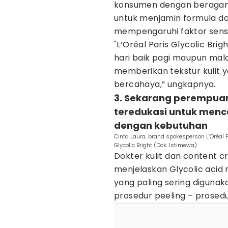
konsumen dengan beragam wa
untuk menjamin formula da
mempengaruhi faktor senso
"L’Oréal Paris Glycolic Brig
hari baik pagi maupun ma
memberikan tekstur kulit y
bercahaya,” ungkapnya.
3. Sekarang perempuan
teredukasi untuk menca
dengan kebutuhan
Cinta Laura, brand spokesperson L’Oréal
Glycolic Bright (Dok. Istimewa)
Dokter kulit dan content c
menjelaskan Glycolic acid 
yang paling sering digunak
prosedur peeling – prosedu