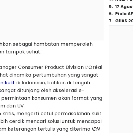
5
.
17 Agus
6
.
Piala A
7
.
GIIAS 2
luhkan sebagai hambatan memperoleh
dan tampak sehat.
anager Consumer Product Division L’Oréal
ihat dinamika pertumbuhan yang sangat
 kulit
di Indonesia, bahkan di tengah
angat ditunjang oleh akselerasi e-
permintaan konsumen akan format yang
rum dan UV.
 kritis, mengerti betul permasalahan kulit
bih cerdik mencari solusi untuk mencapai
alam keterangan tertulis yang diterima
IDN