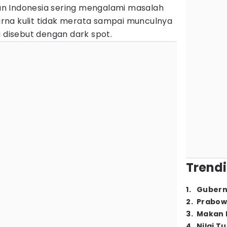
n Indonesia sering mengalami masalah
 warna kulit tidak merata sampai munculnya
a disebut dengan dark spot.
Trendi
1
.
Gubern
2
.
Prabow
3
.
Makan B
4
.
Nilai T