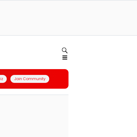
iz
Join Community