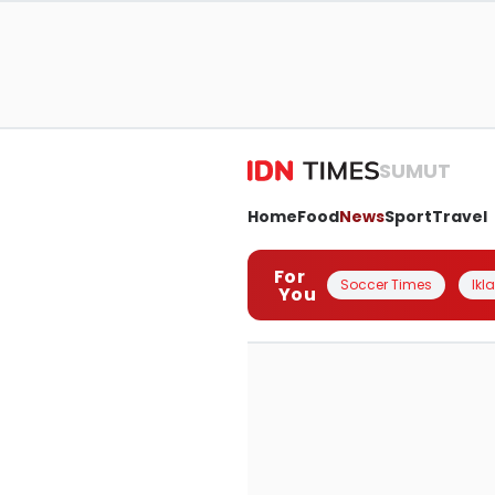
SUMUT
Home
Food
News
Sport
Travel
For
Soccer Times
Ikl
You