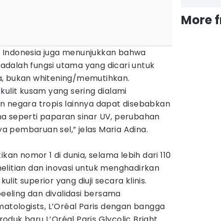
More 
 Indonesia juga menunjukkan bahwa
dalah fungsi utama yang dicari untuk
a, bukan whitening/memutihkan.
kulit kusam yang sering dialami
n negara tropis lainnya dapat disebabkan
a seperti paparan sinar UV, perubahan
 pembaruan sel,” jelas Maria Adina.
ikan nomor 1 di dunia, selama lebih dari 110
elitian dan inovasi untuk menghadirkan
it superior yang diuji secara klinis.
peeling dan divalidasi bersama
matologists, L’Oréal Paris dengan bangga
duk baru L’Oréal Paris Glycolic Bright