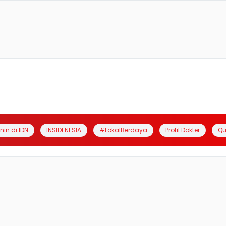
anin di IDN
INSIDENESIA
#LokalBerdaya
Profil Dokter
Qu