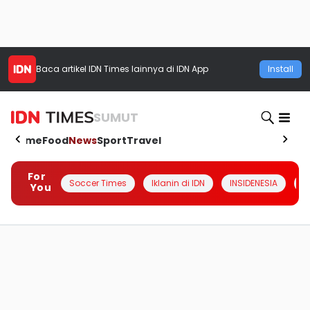
Baca artikel
IDN Times
lainnya di IDN App
Install
SUMUT
Home
Food
News
Sport
Travel
For
Soccer Times
Iklanin di IDN
INSIDENESIA
#
You