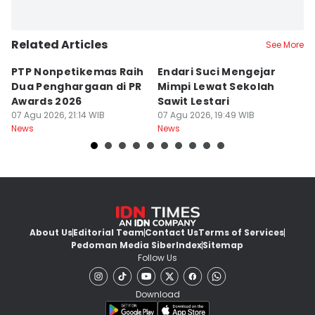
Related Articles
See More
PTP Nonpetikemas Raih
Endari Suci Mengejar
Ni
Dua Penghargaan di PR
Mimpi Lewat Sekolah
S
Awards 2026
Sawit Lestari
P
07 Agu 2026, 21:14 WIB
07 Agu 2026, 19:49 WIB
J
07
News
News
Ne
About Us
Editorial Team
Contact Us
Terms of Services
Pedoman Media Siber
Index
Sitemap
Follow Us
Download