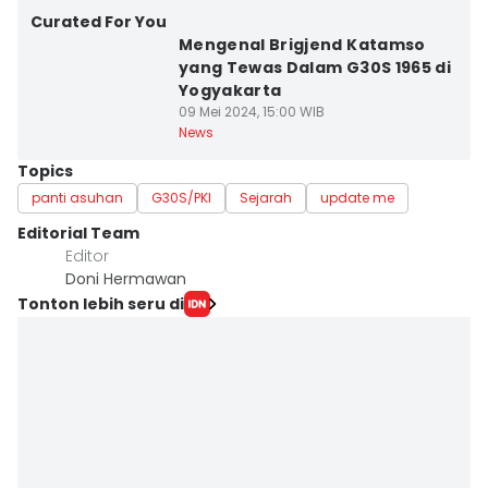
Curated For You
Mengenal Brigjend Katamso
yang Tewas Dalam G30S 1965 di
Yogyakarta
09 Mei 2024, 15:00 WIB
News
Topics
panti asuhan
G30S/PKI
Sejarah
update me
Editorial Team
Editor
Doni Hermawan
Tonton lebih seru di