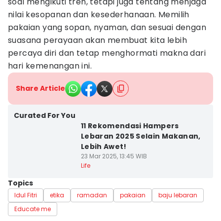
soal mengikuti tren, tetapi juga tentang menjaga
nilai kesopanan dan kesederhanaan. Memilih
pakaian yang sopan, nyaman, dan sesuai dengan
suasana perayaan akan membuat kita lebih
percaya diri dan tetap menghormati makna dari
hari kemenangan ini.
Share Article
Curated For You
11 Rekomendasi Hampers
Lebaran 2025 Selain Makanan,
Lebih Awet!
23 Mar 2025, 13:45 WIB
Life
Topics
Idul Fitri
etika
ramadan
pakaian
baju lebaran
Educate me