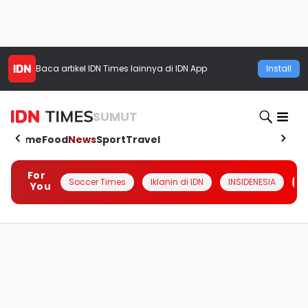
Baca artikel
IDN Times
lainnya di IDN App
Install
SUMUT
Home
Food
News
Sport
Travel
For
Soccer Times
Iklanin di IDN
INSIDENESIA
#
You