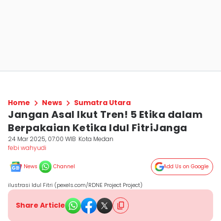
Home
News
Sumatra Utara
Jangan Asal Ikut Tren! 5 Etika dalam
Berpakaian Ketika Idul FitriJanga
24 Mar 2025, 07:00 WIB
Kota Medan
febi wahyudi
News
Channel
Add Us on Google
ilustrasi Idul Fitri (pexels.com/RDNE Project Project)
Share Article