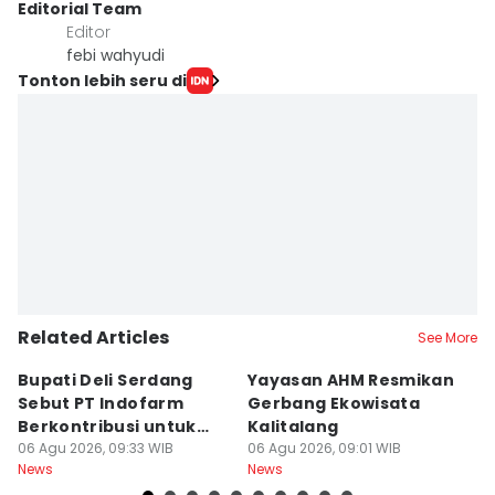
Editorial Team
Editor
febi wahyudi
Tonton lebih seru di
Related Articles
See More
Bupati Deli Serdang
Yayasan AHM Resmikan
P
Sebut PT Indofarm
Gerbang Ekowisata
I
Berkontribusi untuk
Kalitalang
P
Perekonomian
06 Agu 2026, 09:33 WIB
06 Agu 2026, 09:01 WIB
L
06
News
News
Ne