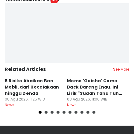
Related Articles
See More
5 Risiko Abaikan Ban
Momo 'Geisha' Come
I
Mobil, dari Kecelakaan
Back Bareng Enau, Ini
K
hingga Denda
Lirik "Sudah Tahu Tuhan
P
08 Agu 2026, 11:25 WIB
Kita Berbeda"
08 Agu 2026, 11:00 WIB
P
08
News
News
Ne