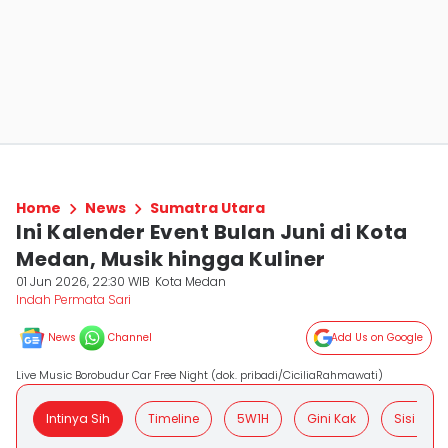
Home
News
Sumatra Utara
Ini Kalender Event Bulan Juni di Kota
Medan, Musik hingga Kuliner
01 Jun 2026, 22:30 WIB
Kota Medan
Indah Permata Sari
News
Channel
Add Us on Google
Live Music Borobudur Car Free Night (dok. pribadi/CiciliaRahmawati)
Intinya Sih
Timeline
5W1H
Gini Kak
Sisi Posit