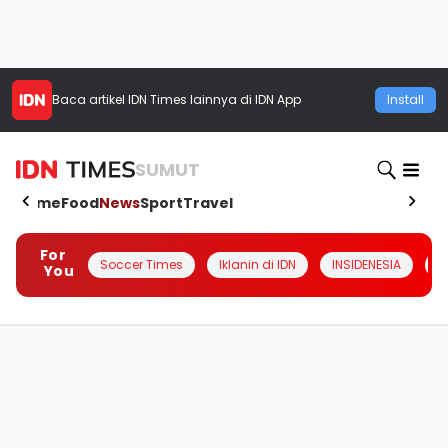
Baca artikel
IDN Times
lainnya di IDN App
Install
SUMUT
Home
Food
News
Sport
Travel
For
Soccer Times
Iklanin di IDN
INSIDENESIA
#
You