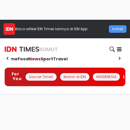
Baca artikel
IDN Times
lainnya di IDN App
Install
SUMUT
Home
Food
News
Sport
Travel
For
Soccer Times
Iklanin di IDN
INSIDENESIA
#
You