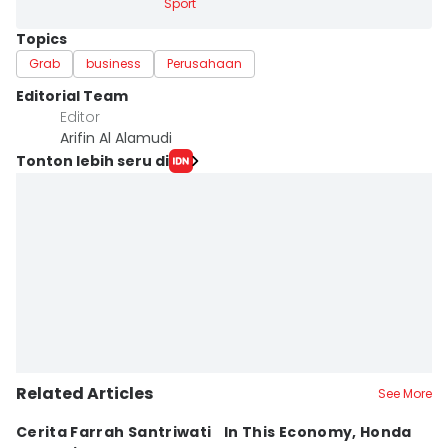
Sport
Topics
Grab
business
Perusahaan
Editorial Team
Editor
Arifin Al Alamudi
Tonton lebih seru di
Related Articles
See More
Cerita Farrah Santriwati
In This Economy, Honda
T