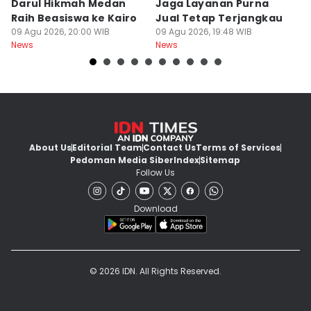
Darul Hikmah Medan
Jaga Layanan Purna
K
Raih Beasiswa ke Kairo
Jual Tetap Terjangkau
T
09 Agu 2026, 20:00 WIB
09 Agu 2026, 19:48 WIB
Pe
09
News
News
Ne
About Us
Editorial Team
Contact Us
Terms of Services
Pedoman Media Siber
Index
Sitemap
Follow Us
Download
© 2026 IDN. All Rights Reserved.