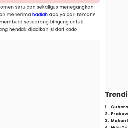
omen seru dan sekaligus menegangkan
kan menerima
hadiah
apa ya dari teman?
li membuat seseorang bingung untuk
g hendak dijadikan isi dari kado
Trendi
1
.
Gubern
2
.
Prabow
3
.
Makan B
4
.
Nilai T