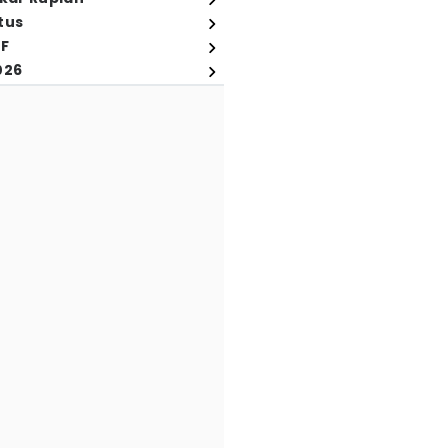
tus
FF
026