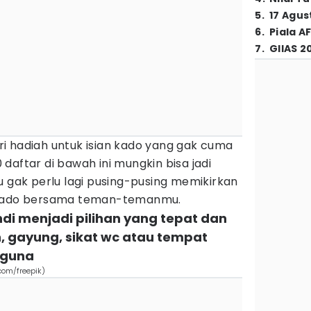
5
.
17 Agus
6
.
Piala A
7
.
GIIAS 2
i hadiah untuk isian kado yang gak cuma
daftar di bawah ini mungkin bisa jadi
u gak perlu lagi pusing-pusing memikirkan
 kado bersama teman-temanmu.
di menjadi pilihan yang tepat dan
h, gayung, sikat wc atau tempat
rguna
com/freepik)