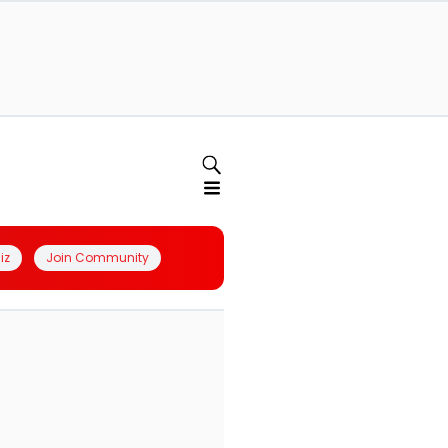
iz
Join Community