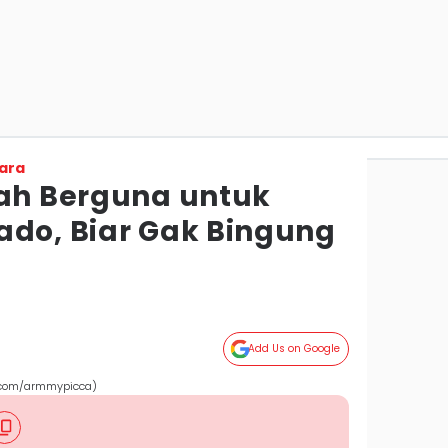
ara
iah Berguna untuk
ado, Biar Gak Bingung
Add Us on Google
k.com/armmypicca)