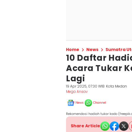
Home
News
Sumatra Ut
10 Daftar Had
Acara Tukar K
Lagi
19 Apr 2025, 07:30 WIB
Kota Medan
Mega Ansav
News
Channel
Rekomendasi hadiah tukar kado (freepi
Share Article