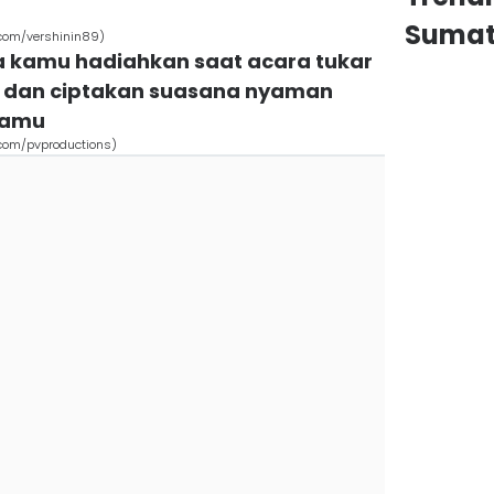
Sumat
.com/vershinin89)
isa kamu hadiahkan saat acara tukar
si dan ciptakan suasana nyaman
kamu
.com/pvproductions)