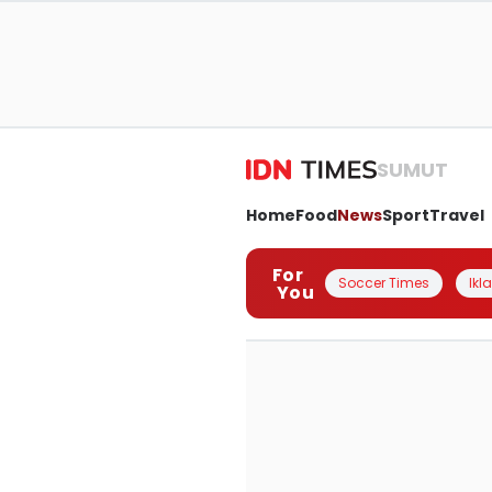
SUMUT
Home
Food
News
Sport
Travel
For
Soccer Times
Ikl
You