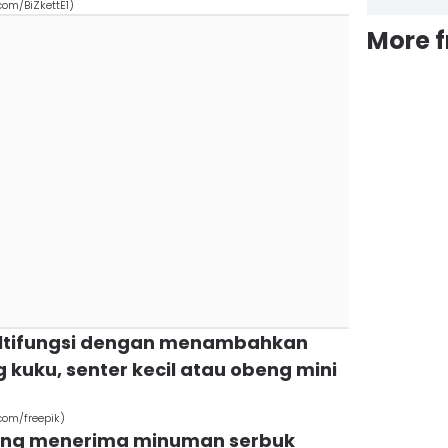
com/BiZkettE1)
More 
ultifungsi dengan menambahkan
 kuku, senter kecil atau obeng mini
com/freepik)
ang menerima minuman serbuk