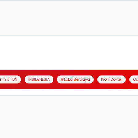
anin di IDN
INSIDENESIA
#LokalBerdaya
Profil Dokter
Qu