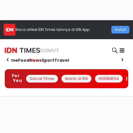
Baca artikel
IDN Times
lainnya di IDN App
Install
SUMUT
Home
Food
News
Sport
Travel
For
Soccer Times
Iklanin di IDN
INSIDENESIA
#
You