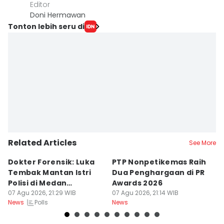
Editor
Doni Hermawan
Tonton lebih seru di
Related Articles
See More
Dokter Forensik: Luka
PTP Nonpetikemas Raih
E
Tembak Mantan Istri
Dua Penghargaan di PR
M
Polisi di Medan
Awards 2026
Sa
Berkarakter Tempel
07 Agu 2026, 21:29 WIB
07 Agu 2026, 21:14 WIB
07
Polls
News
News
Ne