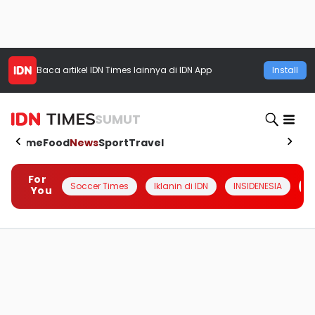
Baca artikel
IDN Times
lainnya di IDN App
Install
SUMUT
Home
Food
News
Sport
Travel
For
Soccer Times
Iklanin di IDN
INSIDENESIA
#
You