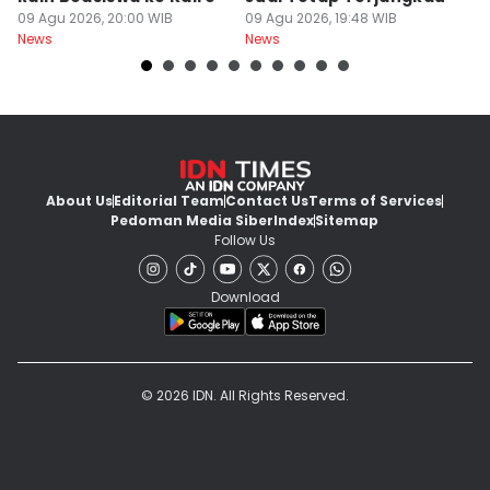
09 Agu 2026, 20:00 WIB
09 Agu 2026, 19:48 WIB
Pe
09
News
News
Ne
About Us
Editorial Team
Contact Us
Terms of Services
Pedoman Media Siber
Index
Sitemap
Follow Us
Download
© 2026 IDN. All Rights Reserved.