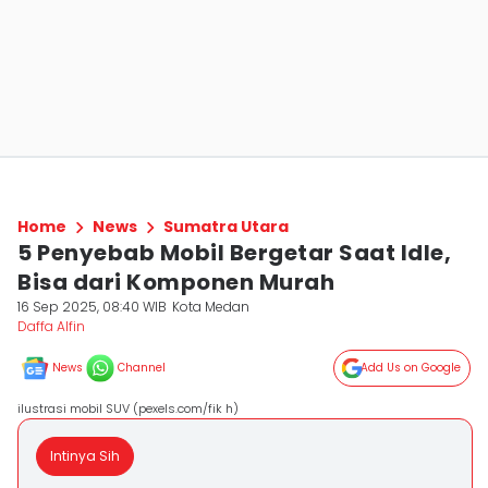
Home
News
Sumatra Utara
5 Penyebab Mobil Bergetar Saat Idle,
Bisa dari Komponen Murah
16 Sep 2025, 08:40 WIB
Kota Medan
Daffa Alfin
News
Channel
Add Us on Google
ilustrasi mobil SUV (pexels.com/fik h)
Intinya Sih