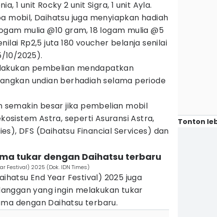
nia, 1 unit Rocky 2 unit Sigra, 1 unit Ayla.
pa mobil, Daihatsu juga menyiapkan hadiah
 logam mulia @10 gram, 18 logam mulia @5
ilai Rp2,5 juta 180 voucher belanja senilai
5/10/2025).
elakukan pembelian mendapatkan
ngkan undian berhadiah selama periode
semakin besar jika pembelian mobil
ekosistem Astra, seperti Asuransi Astra,
Tonton leb
s), DFS (Daihatsu Financial Services) dan
 lama tukar dengan Daihatsu terbaru
ar Festival) 2025 (Dok. IDN Times)
aihatsu End Year Festival) 2025 juga
anggan yang ingin melakukan tukar
ama dengan Daihatsu terbaru.