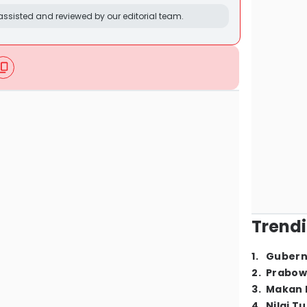
ssisted and reviewed by our editorial team.
Trendi
1
.
Gubern
2
.
Prabow
3
.
Makan B
4
.
Nilai T