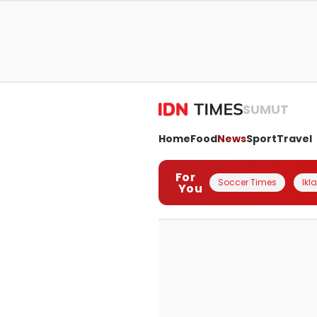
SUMUT
Home
Food
News
Sport
Travel
For
Soccer Times
Ikl
You