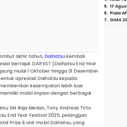
5
.
17 Agus
6
.
Piala A
7
.
GIIAS 2
ambut akhir tahun,
Daihatsu
kembali
ial bertajuk DAIFEST (Daihatsu End Year
ngsung mulai 1 Oktober hingga 31 Desember
bentuk apresiasi Daihatsu kepada
s memberikan kesempatan lebih luas
emiliki mobil impian dengan berbagai
tsu SM Raja Medan, Tony Andreas Tirto
su End Year Festival 2025, pelanggan
d Prize 9 unit mobil Daihatsu, yang