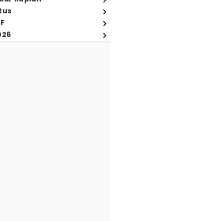
tus
FF
026