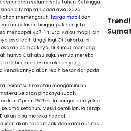
i penundaan selama satu tahun. Sehingga
kinan diterapkan pada awal 2026.
iri akan memengaruhi
harga mobil
dan
Trend
naikan belasan hingga puluhan juta.
Sumat
isa mencapai Rp7-14 juta. Kalau mobil lain
 bisa lebih tinggi lagi. Di Jakarta ini
a rasakan dampaknya. Di Sumut memang
tidak hanya Daihatsu saja, semua mereka
, terlebih merek-merek lain yang
a kenaikannya akan lebih besar daripada
ra Daihatsu Krakatau mengamini hal
umatera Selatan pihaknya sudah
aikan Opsen PKB ini. Ia sangat bersyukur
 selama setahun. Meski demikian, ia tetap
B akan bisa mereka hadapi.
odusen akan terdampak dan kami optimis