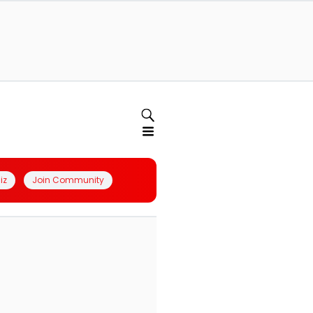
iz
Join Community