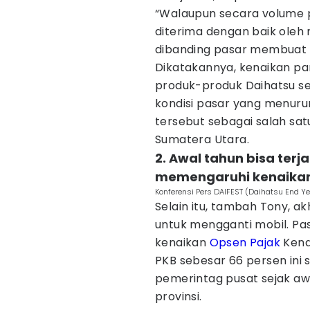
“Walaupun secara volume p
diterima dengan baik oleh 
dibanding pasar membuat m
Dikatakannya, kenaikan p
produk-produk Daihatsu s
kondisi pasar yang menuru
tersebut sebagai salah sat
Sumatera Utara.
2. Awal tahun bisa ter
memengaruhi kenaikan
Konferensi Pers DAIFEST (Daihatsu End Ye
Selain itu, tambah Tony, a
untuk mengganti mobil. Pa
kenaikan
Opsen Pajak
Kend
PKB sebesar 66 persen ini
pemerintag pusat sejak aw
provinsi.