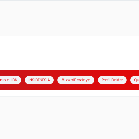
anin di IDN
INSIDENESIA
#LokalBerdaya
Profil Dokter
Qu