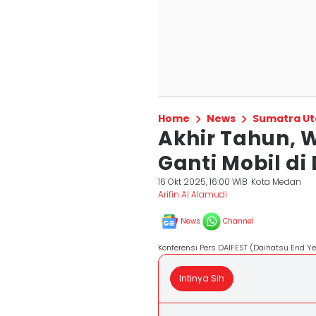
Home
News
Sumatra Ut
Akhir Tahun, 
Ganti Mobil di
16 Okt 2025, 16:00 WIB
Kota Medan
Arifin Al Alamudi
News
Channel
Konferensi Pers DAIFEST (Daihatsu End Ye
Intinya Sih