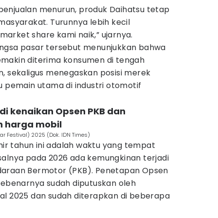
enjualan menurun, produk Daihatsu tetap
masyarakat. Turunnya lebih kecil
arket share kami naik,” ujarnya.
angsa pasar tersebut menunjukkan bahwa
emakin diterima konsumen di tengah
n, sekaligus menegaskan posisi merek
u pemain utama di industri otomotif
jadi kenaikan Opsen PKB dan
 harga mobil
ar Festival) 2025 (Dok. IDN Times)
khir tahun ini adalah waktu yang tempat
salnya pada 2026 ada kemungkinan terjadi
araan Bermotor (PKB). Penetapan Opsen
 sebenarnya sudah diputuskan oleh
al 2025 dan sudah diterapkan di beberapa