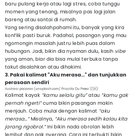
baru pulang kerja atau lagi stres, coba tunggu
momen yang tenang, misalnya pas lagi jalan
bareng atau santai di rumah.
Yang sering disalahpahami itu, banyak yang kira
konflik pasti buruk. Padahal, pasangan yang mau
ngomongin masalah justru lebih puas dalam
hubungan. Jadi, bikin dia nyaman dulu, kasih
vibe
yang aman, biar dia bisa mulai terbuka tanpa
takut disalahkan atau dihakimi.
3. Pakai kalimat "Aku merasa..." dan tunjukkan
perasaan sendiri
ilustrasi pacaran (unsplash.com/ Priscilla Du Preez 🇨🇦)
Kalimat kayak
“kamu selalu gitu”
atau
“kamu gak
pernah ngerti”
cuma bikin pasangan makin
menjauh. Coba mulai dengan kalimat
“aku
merasa…”
Misalnya,
“Aku merasa sedih kalau kita
jarang ngobrol.”
Ini bikin nada obrolan lebih
lembut dan gak nyerang. Cara ini terbukti bikin