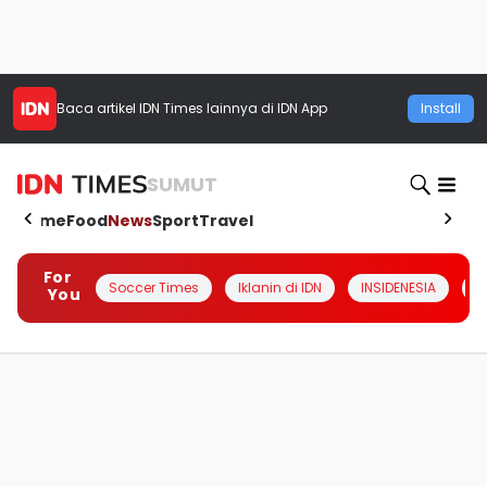
Baca artikel
IDN Times
lainnya di IDN App
Install
SUMUT
Home
Food
News
Sport
Travel
For
Soccer Times
Iklanin di IDN
INSIDENESIA
#
You