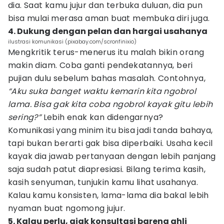
dia. Saat kamu jujur dan terbuka duluan, dia pun
bisa mulai merasa aman buat membuka diri juga.
4. Dukung dengan pelan dan hargai usahanya
ilustrasi komunikasi (pixabay.com/scronfinixio)
Mengkritik terus-menerus itu malah bikin orang
makin diam. Coba ganti pendekatannya, beri
pujian dulu sebelum bahas masalah. Contohnya,
“Aku suka banget waktu kemarin kita ngobrol
lama. Bisa gak kita coba ngobrol kayak gitu lebih
sering?”
Lebih enak kan didengarnya?
Komunikasi yang minim itu bisa jadi tanda bahaya,
tapi bukan berarti gak bisa diperbaiki. Usaha kecil
kayak dia jawab pertanyaan dengan lebih panjang
saja sudah patut diapresiasi. Bilang terima kasih,
kasih senyuman, tunjukin kamu lihat usahanya.
Kalau kamu konsisten, lama-lama dia bakal lebih
nyaman buat ngomong jujur.
5. Kalau perlu, ajak konsultasi bareng ahli