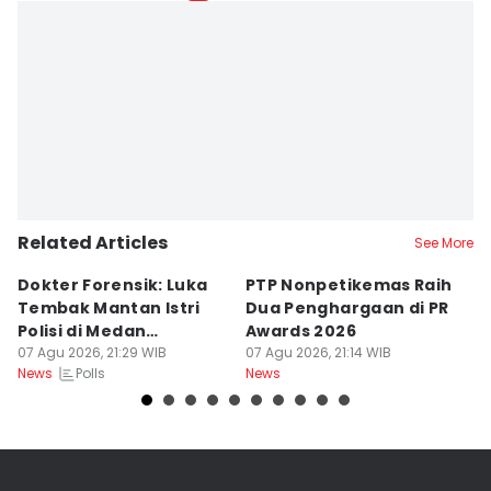
Related Articles
See More
Dokter Forensik: Luka
PTP Nonpetikemas Raih
E
Tembak Mantan Istri
Dua Penghargaan di PR
M
Polisi di Medan
Awards 2026
Sa
Berkarakter Tempel
07 Agu 2026, 21:29 WIB
07 Agu 2026, 21:14 WIB
07
Polls
News
News
Ne