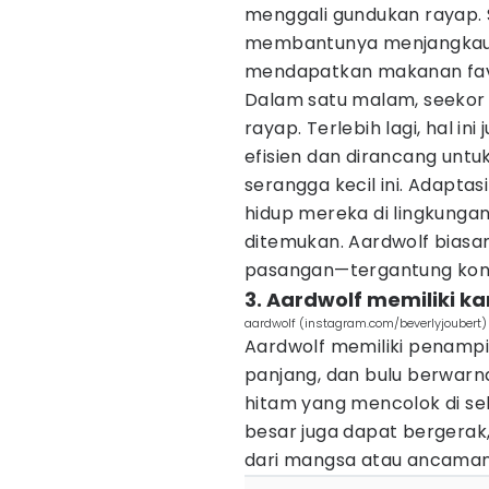
menggali gundukan rayap
membantunya menjangkau 
mendapatkan makanan favo
Dalam satu malam, seekor
rayap. Terlebih lagi, hal i
efisien dan dirancang unt
serangga kecil ini. Adaptas
hidup mereka di lingkungan 
ditemukan. Aardwolf biasa
pasangan—tergantung kond
3. Aardwolf memiliki kar
aardwolf (instagram.com/beverlyjoubert)
Aardwolf memiliki penampi
panjang, dan bulu berwarn
hitam yang mencolok di se
besar juga dapat bergerak
dari mangsa atau ancaman 