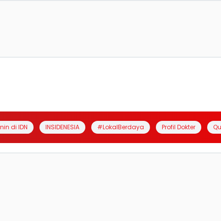
anin di IDN
INSIDENESIA
#LokalBerdaya
Profil Dokter
Qu