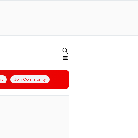
iz
Join Community