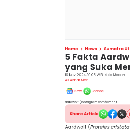
Home
News
Sumatra Ut
5 Fakta Aardw
yang Suka M
19 Nov 2024, 10:05 WIB
Kota Medan
Ali Akbar Mhd
News
Channel
aardwolf (instagram.com/amnh)
Share Article
Aardwolf (
Proteles cristata