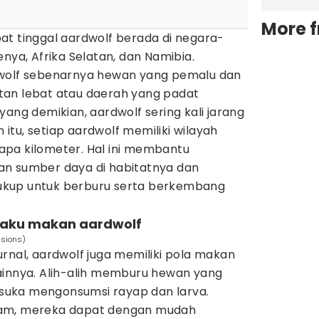
More 
at tinggal aardwolf berada di negara-
nya, Afrika Selatan, dan Namibia.
dwolf sebenarnya hewan yang pemalu dan
tan lebat atau daerah yang padat
yang demikian, aardwolf sering kali jarang
n itu, setiap aardwolf memiliki wilayah
pa kilometer. Hal ini membantu
an sumber daya di habitatnya dan
kup untuk berburu serta berkembang
ilaku makan aardwolf
ssions)
rnal, aardwolf juga memiliki pola makan
ainnya. Alih-alih memburu hewan yang
h suka mengonsumsi rayap dan larva.
jam, mereka dapat dengan mudah