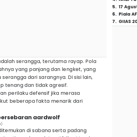
5
.
17 Agus
6
.
Piala A
7
.
GIIAS 2
dalah serangga, terutama rayap. Pola
dahnya yang panjang dan lengket, yang
rangga dari sarangnya. Di sisi lain,
p tenang dan tidak agresif.
n perilaku defensif jika merasa
rikut beberapa fakta menarik dari
 persebaran aardwolf
i)
itemukan di sabana serta padang