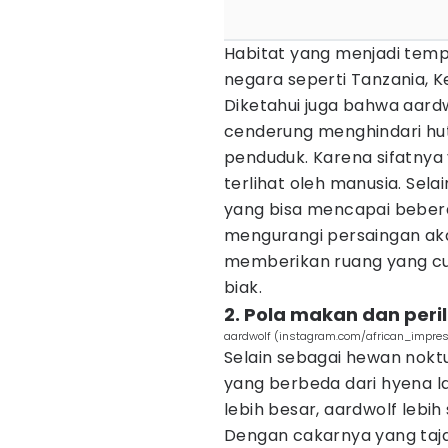
Habitat yang menjadi temp
negara seperti Tanzania, Ke
Diketahui juga bahwa aar
cenderung menghindari hu
penduduk. Karena sifatnya 
terlihat oleh manusia. Selai
yang bisa mencapai bebera
mengurangi persaingan ak
memberikan ruang yang cu
biak.
2. Pola makan dan per
aardwolf (instagram.com/african_impre
Selain sebagai hewan noktu
yang berbeda dari hyena l
lebih besar, aardwolf lebi
Dengan cakarnya yang ta