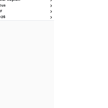
tus
FF
026