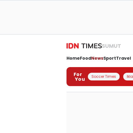
SUMUT
Home
Food
News
Sport
Travel
For
Soccer Times
Ikl
You