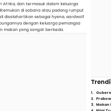
h Afrika, dan termasuk dalam keluarga
ditemukan di sabana atau padang rumput
ali disalahartikan sebagai hyena, aardwolf
ubungannya dengan keluarga pemangsa
aan makan yang sangat berbeda.
Trendi
1
.
Gubern
2
.
Prabow
3
.
Makan B
4
.
Nilai T