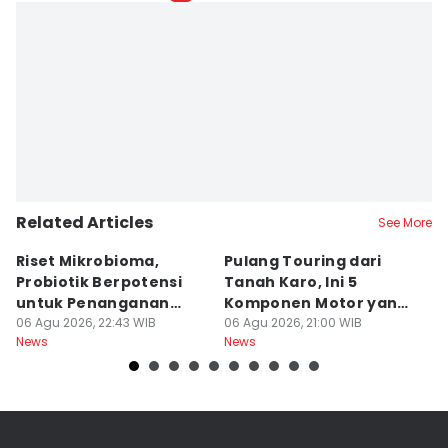
Related Articles
See More
Riset Mikrobioma,
Pulang Touring dari
M
Probiotik Berpotensi
Tanah Karo, Ini 5
W
untuk Penanganan
Komponen Motor yang
T
Jerawat
06 Agu 2026, 22:43 WIB
Wajib Dicek
06 Agu 2026, 21:00 WIB
K
06
News
News
Ne