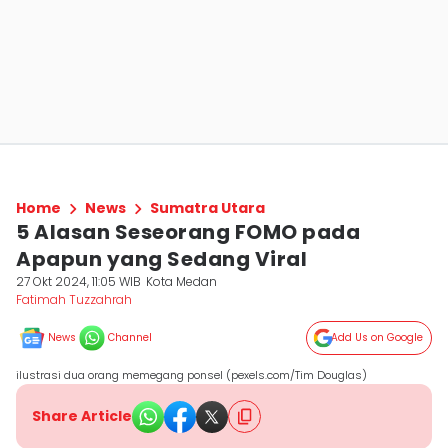
Home
News
Sumatra Utara
5 Alasan Seseorang FOMO pada
Apapun yang Sedang Viral
27 Okt 2024, 11:05 WIB
Kota Medan
Fatimah Tuzzahrah
News
Channel
Add Us on Google
ilustrasi dua orang memegang ponsel (pexels.com/Tim Douglas)
Share Article