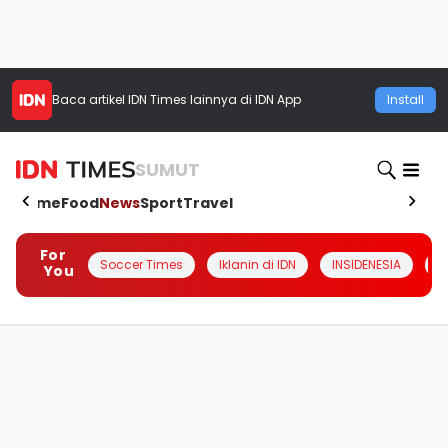
Baca artikel
IDN Times
lainnya di IDN App
Install
SUMUT
Home
Food
News
Sport
Travel
For
Soccer Times
Iklanin di IDN
INSIDENESIA
#
You