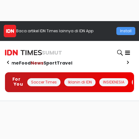
Baca artikel
IDN Times
lainnya di IDN App
Install
SUMUT
Home
Food
News
Sport
Travel
For
Soccer Times
Iklanin di IDN
INSIDENESIA
#
You