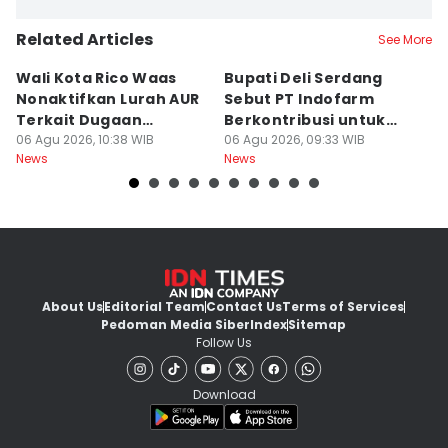
Related Articles
See More
Wali Kota Rico Waas
Bupati Deli Serdang
Y
Nonaktifkan Lurah AUR
Sebut PT Indofarm
G
Terkait Dugaan
Berkontribusi untuk
K
Pungutan Liar
06 Agu 2026, 10:38 WIB
Perekonomian
06 Agu 2026, 09:33 WIB
06
News
News
Ne
About Us
Editorial Team
Contact Us
Terms of Services
Pedoman Media Siber
Index
Sitemap
Follow Us
Download