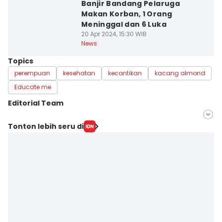
Banjir Bandang Pelaruga
Makan Korban, 1 Orang
Meninggal dan 6 Luka
20 Apr 2024, 15:30 WIB
News
Topics
perempuan
kesehatan
kecantikan
kacang almond
Educate me
Editorial Team
Editor
Tonton lebih seru di
Indah Permata Sari
Editor
Arifin Al Alamudi