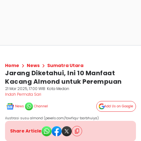
Home
News
Sumatra Utara
Jarang Diketahui, Ini 10 Manfaat
Kacang Almond untuk Perempuan
21 Mar 2025, 17:00 WIB
Kota Medan
Indah Permata Sari
News
Channel
Add Us on Google
ilustrasi susu almond (pexels.com/towfiqu-barbhuiya)
Share Article