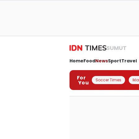
SUMUT
Home
Food
News
Sport
Travel
For
Soccer Times
Ikl
You