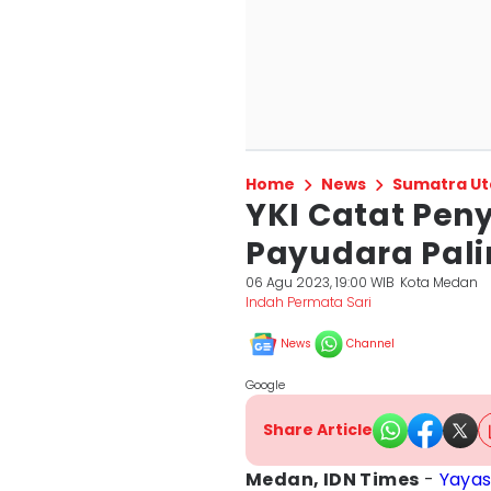
Home
News
Sumatra Ut
YKI Catat Pen
Payudara Pali
06 Agu 2023, 19:00 WIB
Kota Medan
Indah Permata Sari
News
Channel
Google
Share Article
Medan, IDN Times
-
Yayas