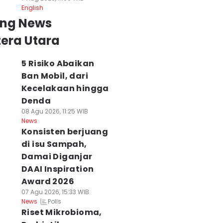
English
ing News
era Utara
5 Risiko Abaikan
Ban Mobil, dari
Kecelakaan hingga
Denda
08 Agu 2026, 11:25 WIB
News
Konsisten berjuang
di isu Sampah,
Damai Diganjar
DAAI Inspiration
Award 2026
07 Agu 2026, 15:33 WIB
Polls
News
Riset Mikrobioma,