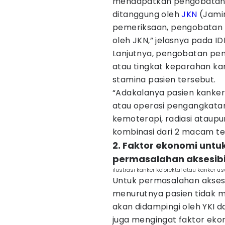
mendapatkan pengobatan 
ditanggung oleh
JKN
(Jamin
pemeriksaan, pengobatan 
oleh JKN,” jelasnya pada ID
Lanjutnya, pengobatan pen
atau tingkat keparahan kan
stamina pasien tersebut.
“Adakalanya pasien kanke
atau operasi pengangkatan
kemoterapi, radiasi ataupu
kombinasi dari 2 macam te
2. Faktor ekonomi unt
permasalahan aksesibi
ilustrasi kanker kolorektal atau kanker u
Untuk permasalahan aksesi
menurutnya pasien tidak me
akan didampingi oleh YKI d
juga mengingat faktor eko