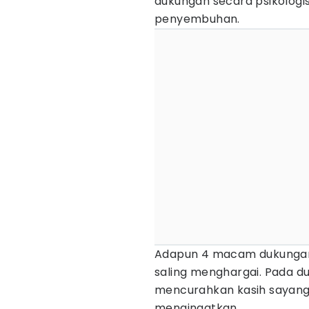
dukungan secara psikologis
penyembuhan.
Adapun 4 macam dukungan 
saling menghargai. Pada d
mencurahkan kasih sayang,
mengingatkan.