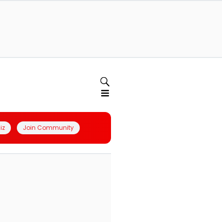
iz
Join Community