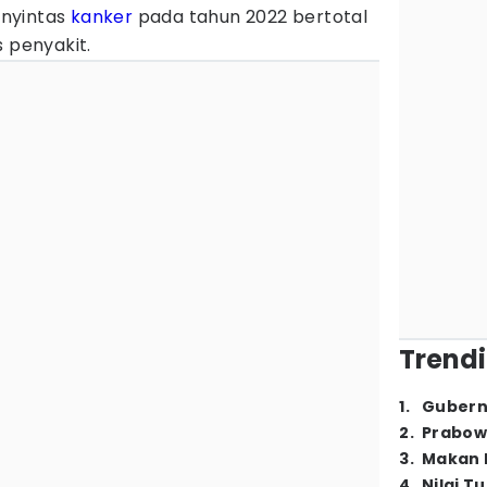
nyintas
kanker
pada tahun 2022 bertotal
s penyakit.
Trendi
1
.
Gubern
2
.
Prabow
3
.
Makan B
4
.
Nilai T