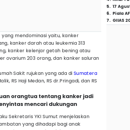
5
.
17 Agus
6
.
Piala A
7
.
GIIAS 2
r
yang mendominasi yaitu, kanker
ng, kanker darah atau leukemia 313
ng, kanker kelenjar getah bening atau
r ovarium 203 orang, dan kanker saluran
umah Sakit rujukan yang ada di
Sumatera
lik, RS Haji Medan, RS dr.Pringadi, dan RS
uan orangtua tentang kanker jadi
enyintas mencari dukungan
elaku Sekretaris YKI Sumut menjelaskan
ambatan yang dihadapi bagi anak