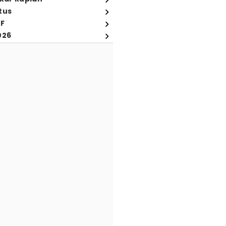
tus
FF
026