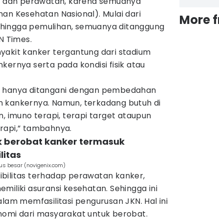
dan perawatan, karena semuanya
an Kesehatan Nasional). Mulai dari
More 
hingga pemulihan, semuanya ditanggung
N Times.
yakit kanker tergantung dari stadium
kernya serta pada kondisi fisik atau
r hanya ditangani dengan pembedahan
 kankernya. Namun, terkadang butuh di
n, imuno terapi, terapi target ataupun
rapi,” tambahnya.
uk berobat kanker termasuk
litas
sus besar (novigenix.com)
bilitas terhadap perawatan kanker,
miliki asuransi kesehatan. Sehingga ini
alam memfasilitasi pengurusan JKN. Hal ini
nomi dari masyarakat untuk berobat.