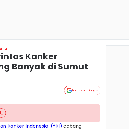
ara
yintas Kanker
ng Banyak di Sumut
Add Us on Google
an Kanker Indonesia (YKI)
cabang