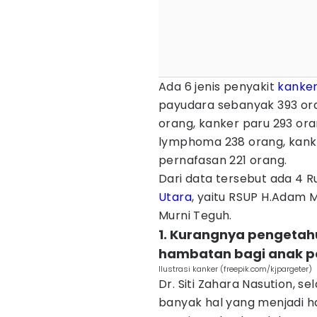
Ada 6 jenis penyakit
kanke
payudara sebanyak 393 ora
orang, kanker paru 293 ora
lymphoma 238 orang, kanke
pernafasan 221 orang.
Dari data tersebut ada 4 R
Utara
, yaitu RSUP H.Adam Ma
Murni Teguh.
1. Kurangnya pengetah
hambatan bagi anak p
Ilustrasi kanker (freepik.com/kjpargeter)
Dr. Siti Zahara Nasution, s
banyak hal yang menjadi h