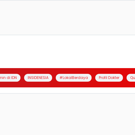
anin di IDN
INSIDENESIA
#LokalBerdaya
Profil Dokter
Qu