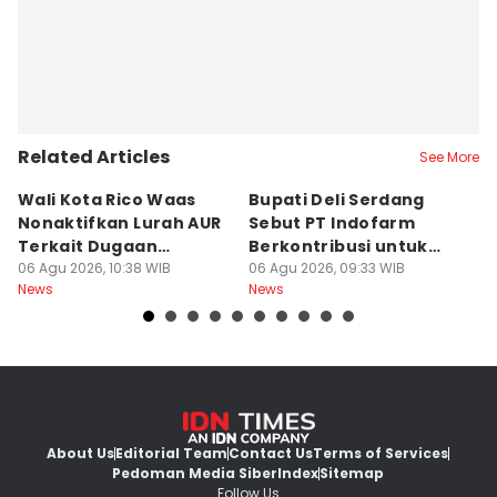
Related Articles
See More
Wali Kota Rico Waas
Bupati Deli Serdang
Y
Nonaktifkan Lurah AUR
Sebut PT Indofarm
G
Terkait Dugaan
Berkontribusi untuk
K
Pungutan Liar
06 Agu 2026, 10:38 WIB
Perekonomian
06 Agu 2026, 09:33 WIB
06
News
News
Ne
About Us
Editorial Team
Contact Us
Terms of Services
Pedoman Media Siber
Index
Sitemap
Follow Us