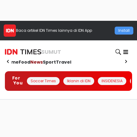
Baca artikel
IDN Times
lainnya di IDN App
Install
SUMUT
Home
Food
News
Sport
Travel
For
Soccer Times
Iklanin di IDN
INSIDENESIA
#
You