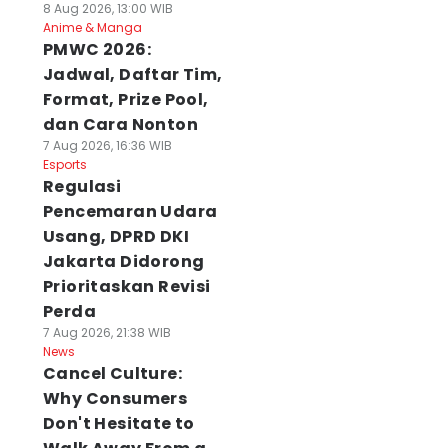
8 Aug 2026, 13:00 WIB
Anime & Manga
PMWC 2026:
Jadwal, Daftar Tim,
Format, Prize Pool,
dan Cara Nonton
7 Aug 2026, 16:36 WIB
Esports
Regulasi
Pencemaran Udara
Usang, DPRD DKI
Jakarta Didorong
Prioritaskan Revisi
Perda
7 Aug 2026, 21:38 WIB
News
Cancel Culture:
Why Consumers
agukan Sebab
Dokter Forensik:
PTP Nonpetikem
Don't Hesitate to
ematian,
Luka Tembak
Raih Dua