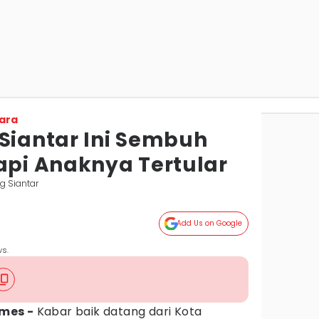
ara
 Siantar Ini Sembuh
api Anaknya Tertular
g Siantar
Add Us on Google
ws.
imes -
Kabar baik datang dari Kota