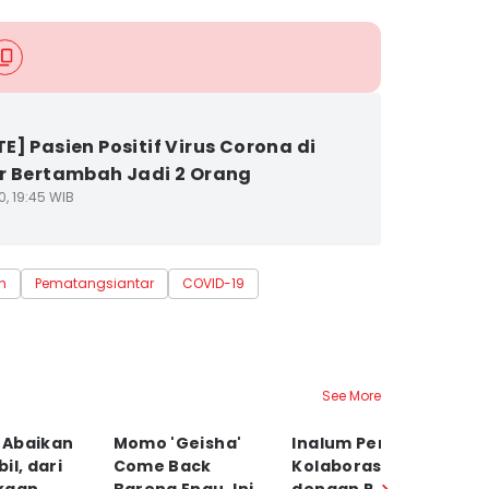
E] Pasien Positif Virus Corona di
r Bertambah Jadi 2 Orang
0, 19:45 WIB
h
Pematangsiantar
COVID-19
See More
o Abaikan
Momo 'Geisha'
Inalum Perkuat
R
il, dari
Come Back
Kolaborasi
K