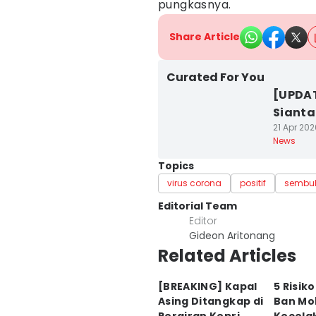
pungkasnya.
Share Article
Curated For You
[UPDAT
Sianta
21 Apr 202
News
Topics
virus corona
positif
sembu
Editorial Team
Editor
Gideon Aritonang
Related Articles
[BREAKING] Kapal
5 Risik
Asing Ditangkap di
Ban Mob