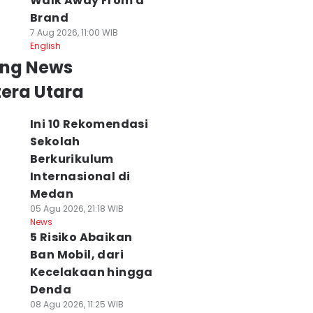
Walk Away From a
luarga Eks Istri
Mantan Istri Polisi
Penghargaan di 
lisi Lapor ke
di Medan
Awards 2026
Brand
olda
Berkarakter
07 Agu 2026, 21:14 WIB
7 Aug 2026, 11:00 WIB
News
 Agu 2026, 07:25 WIB
Tempel
English
Polls
ws
07 Agu 2026, 21:29 WIB
ing News
Polls
News
era Utara
Ini 10 Rekomendasi
Sekolah
Berkurikulum
Internasional di
Medan
05 Agu 2026, 21:18 WIB
News
5 Risiko Abaikan
Ban Mobil, dari
Kecelakaan hingga
Denda
08 Agu 2026, 11:25 WIB