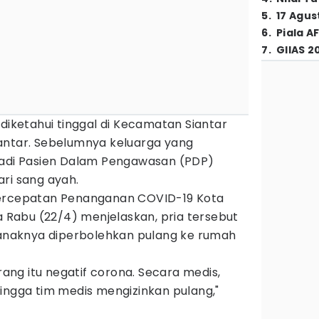
5
.
17 Agus
6
.
Piala A
7
.
GIIAS 2
 diketahui tinggal di Kecamatan Siantar
antar. Sebelumnya keluarga yang
jadi Pasien Dalam Pengawasan (PDP)
ari sang ayah.
Percepatan Penanganan COVID-19 Kota
da Rabu (22/4) menjelaskan, pria tersebut
 anaknya diperbolehkan pulang ke rumah
orang itu negatif corona. Secara medis,
ingga tim medis mengizinkan pulang,"