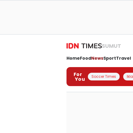
SUMUT
Home
Food
News
Sport
Travel
For
Soccer Times
Ikl
You