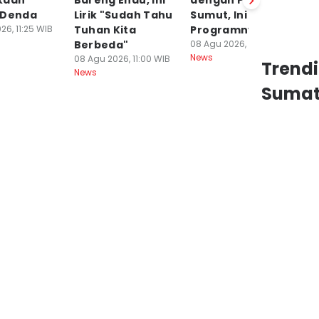
kaan
Bareng Enau, Ini
dengan Pemprov
Ke
 Denda
Lirik "Sudah Tahu
Sumut, Ini
Po
26, 11:25 WIB
Tuhan Kita
Programnya
P
Berbeda"
08 Agu 2026, 08:21 WIB
08
News
Ne
08 Agu 2026, 11:00 WIB
Trend
News
Sumat