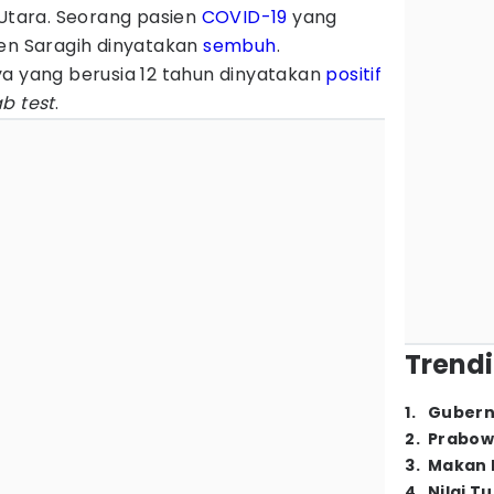
 Utara. Seorang pasien
COVID-19
yang
men Saragih dinyatakan
sembuh
.
ya yang berusia 12 tahun dinyatakan
positif
b test
.
Trendi
1
.
Gubern
2
.
Prabow
3
.
Makan B
4
.
Nilai T