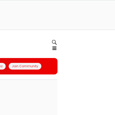
iz
Join Community