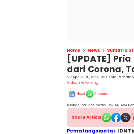
Home
News
Sumatra Ut
[UPDATE] Pria
dari Corona, T
22 Apr 2020, 18:50 WIB
Kota Pematan
Gideon Aritonang
News
Channel
ilustrasi petugas medis. Dok. ANTARA Ne
Share Article
Pematangsiantar
, IDN T