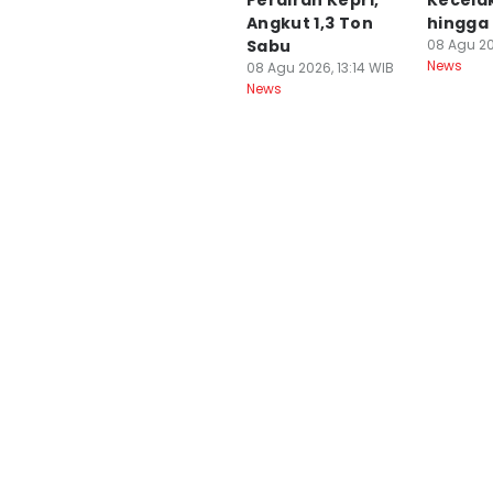
Perairan Kepri,
Kecela
Angkut 1,3 Ton
hingga
Sabu
08 Agu 20
News
08 Agu 2026, 13:14 WIB
News