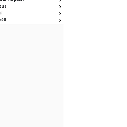
tus
FF
026