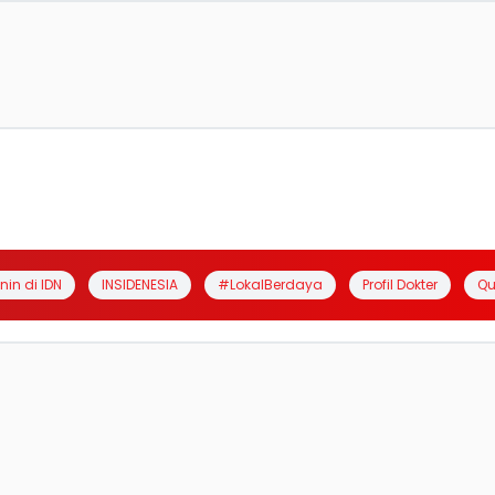
anin di IDN
INSIDENESIA
#LokalBerdaya
Profil Dokter
Qu