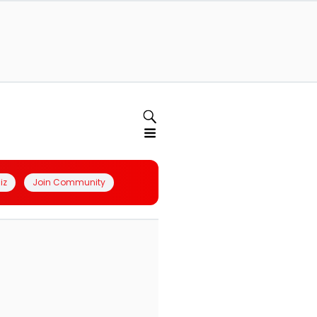
iz
Join Community