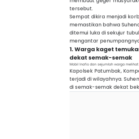
membuat geger masyarakat
tersebut.
Sempat dikira menjadi kor
memastikan bahwa Suhendr
ditemui luka di sekujur tu
mengantar penumpangnya d
1. Warga kaget temuka
dekat semak-semak
Mobil Inafis dan sejumlah warga melihat
Kapolsek Patumbak, Kompo
terjadi di wilayahnya. Suh
di semak-semak dekat bek