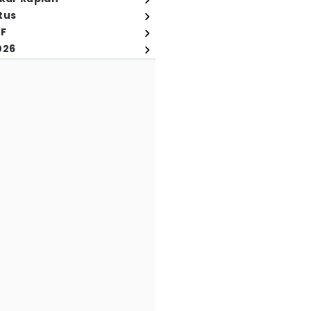
tus
FF
026