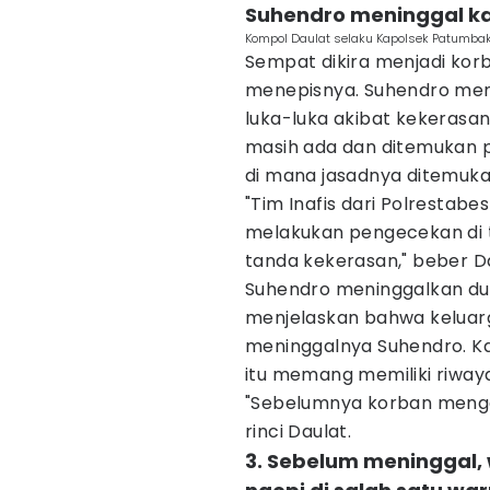
Suhendro meninggal ka
Kompol Daulat selaku Kapolsek Patumbak
Sempat dikira menjadi kor
menepisnya. Suhendro men
luka-luka akibat kekerasa
masih ada dan ditemukan po
di mana jasadnya ditemuka
"Tim Inafis dari Polrestabe
melakukan pengecekan di 
tanda kekerasan," beber Da
Suhendro meninggalkan dua
menjelaskan bahwa keluar
meninggalnya Suhendro. Ka
itu memang memiliki riwaya
"Sebelumnya korban mengal
rinci Daulat.
3. Sebelum meninggal,