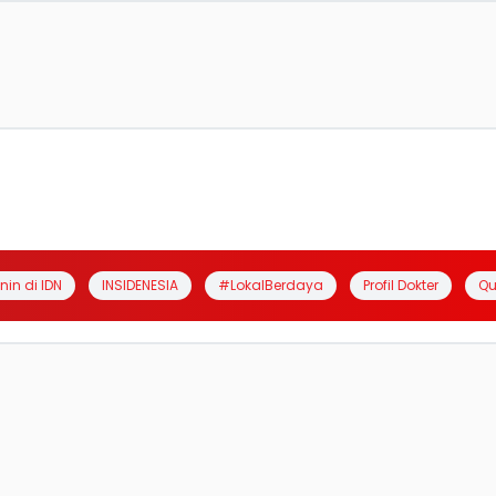
anin di IDN
INSIDENESIA
#LokalBerdaya
Profil Dokter
Qu