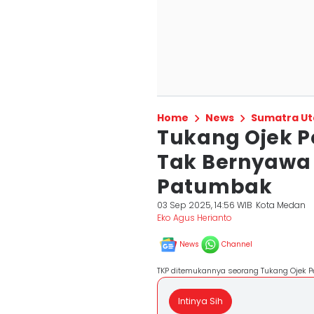
Home
News
Sumatra Ut
Tukang Ojek 
Tak Bernyawa 
Patumbak
03 Sep 2025, 14:56 WIB
Kota Medan
Eko Agus Herianto
News
Channel
TKP ditemukannya seorang Tukang Ojek P
Intinya Sih