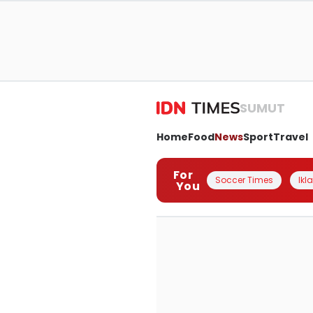
SUMUT
Home
Food
News
Sport
Travel
For
Soccer Times
Ikl
You