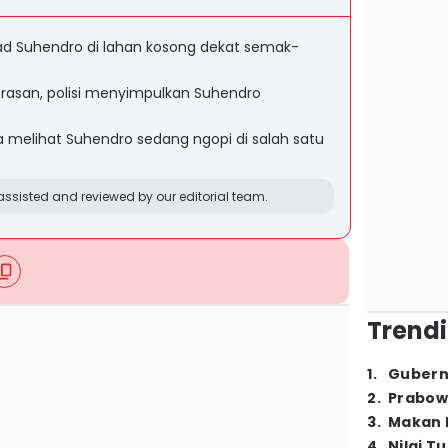
d Suhendro di lahan kosong dekat semak-
rasan, polisi menyimpulkan Suhendro
 melihat Suhendro sedang ngopi di salah satu
ssisted and reviewed by our editorial team.
Trendi
1
.
Gubern
2
.
Prabow
3
.
Makan B
4
.
Nilai T