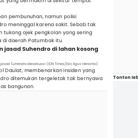
 yang bermukim di sekitar tempat
ban pembunuhan, namun polisi
o meninggal karena sakit. Sebab tak
buh tukang ojek pengkolan yang sering
i daerah Patumbak itu.
n jasad Suhendro di lahan kosong
 jasad Suhendro dievakuasi (IDN Times/Eko Agus Herianto)
l Daulat, membenarkan insiden yang
Tonton leb
endro ditemukan tergeletak tak bernyawa
as bangunan.