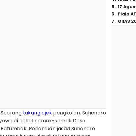
5
.
17 Agus
6
.
Piala A
7
.
GIIAS 2
-
Seorang
tukang ojek
pengkolan, Suhendro
rnyawa di dekat semak-semak Desa
 Patumbak. Penemuan jasad Suhendro