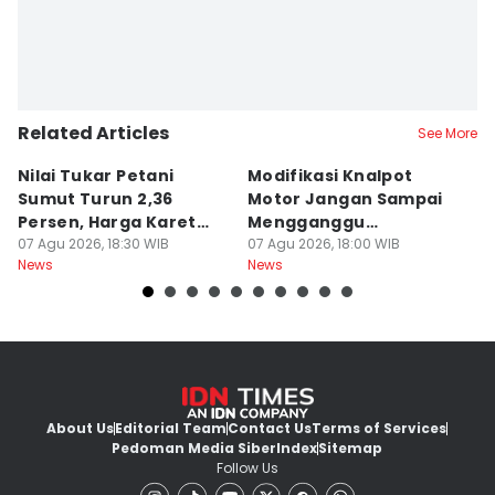
Related Articles
See More
Nilai Tukar Petani
Modifikasi Knalpot
U
Sumut Turun 2,36
Motor Jangan Sampai
K
Persen, Harga Karet
Mengganggu
L
Jadi Pemicu Utama
07 Agu 2026, 18:30 WIB
Pengendara Lain
07 Agu 2026, 18:00 WIB
07
News
News
Ne
About Us
Editorial Team
Contact Us
Terms of Services
Pedoman Media Siber
Index
Sitemap
Follow Us