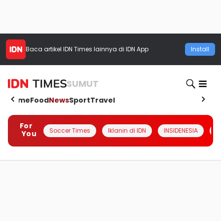
Baca artikel
IDN Times
lainnya di IDN App
Install
SUMUT
Home
Food
News
Sport
Travel
For
Soccer Times
Iklanin di IDN
INSIDENESIA
#
You