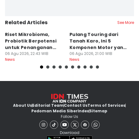
Related Articles
See More
Riset Mikrobioma,
Pulang Touring dari
M
Probiotik Berpotensi
Tanah Karo, Ini 5
W
untuk Penanganan
Komponen Motor yang
T
Jerawat
06 Agu 2026, 22:43 WIB
Wajib Dicek
06 Agu 2026, 21:00 WIB
K
06
News
News
Ne
About Us
Editorial Team
Contact Us
Terms of Services
Pedoman Media Siber
Index
Sitemap
Follow Us
Download