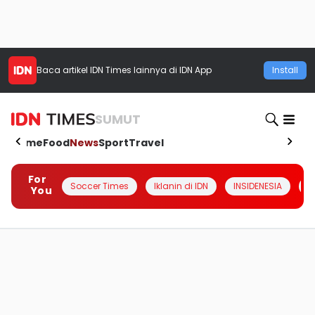
Baca artikel
IDN Times
lainnya di IDN App
Install
SUMUT
Home
Food
News
Sport
Travel
For
Soccer Times
Iklanin di IDN
INSIDENESIA
#
You